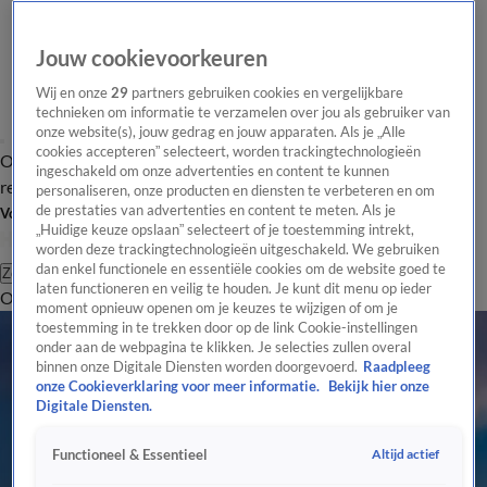
Jouw cookievoorkeuren
Wij en onze
29
partners gebruiken cookies en vergelijkbare
technieken om informatie te verzamelen over jou als gebruiker van
onze website(s), jouw gedrag en jouw apparaten. Als je „Alle
cookies accepteren” selecteert, worden trackingtechnologieën
Overzicht
Tip de
Laatste nieuws
Regionieuws
Het beste van Hart
ingeschakeld om onze advertenties en content te kunnen
redactie
personaliseren, onze producten en diensten te verbeteren en om
de prestaties van advertenties en content te meten. Als je
Volg Hart van Nederland
„Huidige keuze opslaan” selecteert of je toestemming intrekt,
worden deze trackingtechnologieën uitgeschakeld. We gebruiken
dan enkel functionele en essentiële cookies om de website goed te
Zoeken
laten functioneren en veilig te houden. Je kunt dit menu op ieder
Overzicht
Regio
Uitzendingen
Weer
Tip de redactie
Panel
Video's
moment opnieuw openen om je keuzes te wijzigen of om je
toestemming in te trekken door op de link Cookie-instellingen
onder aan de webpagina te klikken. Je selecties zullen overal
binnen onze Digitale Diensten worden doorgevoerd.
Raadpleeg
onze Cookieverklaring voor meer informatie.
Bekijk hier onze
Digitale Diensten.
Altijd actief
Functioneel & Essentieel