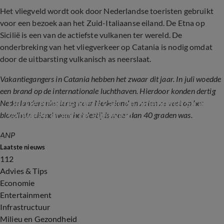
Het vliegveld wordt ook door Nederlandse toeristen gebruikt
voor een bezoek aan het Zuid-Italiaanse eiland. De Etna op
Sicilië is een van de actiefste vulkanen ter wereld. De
onderbreking van het vliegverkeer op Catania is nodig omdat
door de uitbarsting vulkanisch as neerslaat.
Vakantiegangers in Catania hebben het zwaar dit jaar. In juli woedde
een brand op de internationale luchthaven. Hierdoor konden dertig
Dertig Nederlanders vast op bloedhete Sicilië 
Nederlanders niet terug naar Nederland en zaten ze vast op het
vanwege brand op vliegveld
bloedhete eiland waar het destijds meer dan 40 graden was.
ANP
2:19
Laatste nieuws
112
Advies & Tips
Economie
Entertainment
Infrastructuur
Milieu en Gezondheid