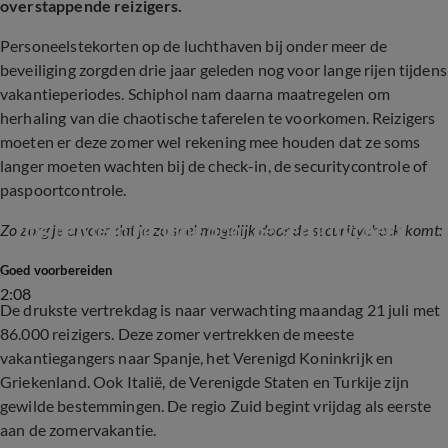
overstappende reizigers.
Personeelstekorten op de luchthaven bij onder meer de
beveiliging zorgden drie jaar geleden nog voor lange rijen tijdens
vakantieperiodes. Schiphol nam daarna maatregelen om
herhaling van die chaotische taferelen te voorkomen. Reizigers
moeten er deze zomer wel rekening mee houden dat ze soms
langer moeten wachten bij de check-in, de securitycontrole of
paspoortcontrole.
Nooit meer wachten op Schiphol: met deze 
tips ben je in no-time door de securitycheck
Zo zorg je ervoor dat je zo snel mogelijk door de securitycheck komt:
Goed voorbereiden
2:08
De drukste vertrekdag is naar verwachting maandag 21 juli met
86.000 reizigers. Deze zomer vertrekken de meeste
vakantiegangers naar Spanje, het Verenigd Koninkrijk en
Griekenland. Ook Italië, de Verenigde Staten en Turkije zijn
gewilde bestemmingen. De regio Zuid begint vrijdag als eerste
aan de zomervakantie.