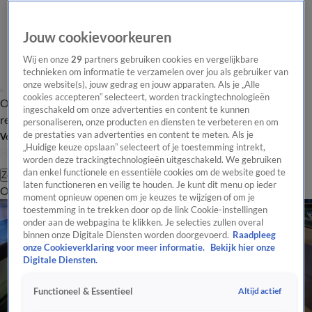
Jouw cookievoorkeuren
Wij en onze
29
partners gebruiken cookies en vergelijkbare
technieken om informatie te verzamelen over jou als gebruiker van
onze website(s), jouw gedrag en jouw apparaten. Als je „Alle
cookies accepteren” selecteert, worden trackingtechnologieën
Overzicht
Tip de
Laatste nieuws
Regionieuws
Het beste van Hart
ingeschakeld om onze advertenties en content te kunnen
redactie
personaliseren, onze producten en diensten te verbeteren en om
de prestaties van advertenties en content te meten. Als je
Volg Hart van Nederland
„Huidige keuze opslaan” selecteert of je toestemming intrekt,
worden deze trackingtechnologieën uitgeschakeld. We gebruiken
dan enkel functionele en essentiële cookies om de website goed te
Zoeken
laten functioneren en veilig te houden. Je kunt dit menu op ieder
Overzicht
Regio
Uitzendingen
Weer
Tip de redactie
Panel
Video's
moment opnieuw openen om je keuzes te wijzigen of om je
toestemming in te trekken door op de link Cookie-instellingen
onder aan de webpagina te klikken. Je selecties zullen overal
binnen onze Digitale Diensten worden doorgevoerd.
Raadpleeg
onze Cookieverklaring voor meer informatie.
Bekijk hier onze
Digitale Diensten.
Altijd actief
Functioneel & Essentieel