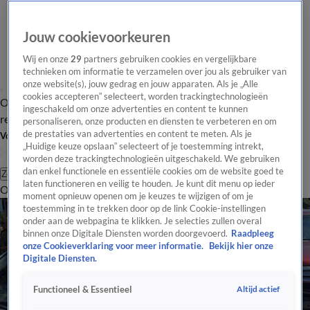
Jouw cookievoorkeuren
Wij en onze
29
partners gebruiken cookies en vergelijkbare
technieken om informatie te verzamelen over jou als gebruiker van
onze website(s), jouw gedrag en jouw apparaten. Als je „Alle
cookies accepteren” selecteert, worden trackingtechnologieën
Overzicht
Tip de
Laatste nieuws
Regionieuws
Het beste van Hart
ingeschakeld om onze advertenties en content te kunnen
redactie
personaliseren, onze producten en diensten te verbeteren en om
de prestaties van advertenties en content te meten. Als je
Volg Hart van Nederland
„Huidige keuze opslaan” selecteert of je toestemming intrekt,
worden deze trackingtechnologieën uitgeschakeld. We gebruiken
dan enkel functionele en essentiële cookies om de website goed te
Zoeken
laten functioneren en veilig te houden. Je kunt dit menu op ieder
Overzicht
Regio
Uitzendingen
Weer
Tip de redactie
Panel
Video's
moment opnieuw openen om je keuzes te wijzigen of om je
toestemming in te trekken door op de link Cookie-instellingen
onder aan de webpagina te klikken. Je selecties zullen overal
binnen onze Digitale Diensten worden doorgevoerd.
Raadpleeg
onze Cookieverklaring voor meer informatie.
Bekijk hier onze
Digitale Diensten.
Altijd actief
Functioneel & Essentieel