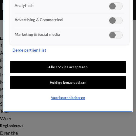
Analytisch
om haar leerlingen een hart onder de riem te steken en bedacht
een 'chillpil'.
Advertising & Commercieel
Marketing & Social media
Laatste nieuws
112
Derde partijen lijst
Advies & Tips
Economie
Entertainment
Alle cookies accepteren
Infrastructuur
Milieu en Gezondheid
Huidige keuze opslaan
Politiek
Royalty
Voorkeuren beheren
Sport
Tech
Weer
Regionieuws
Drenthe