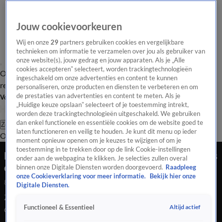
Jouw cookievoorkeuren
Wij en onze
29
partners gebruiken cookies en vergelijkbare
technieken om informatie te verzamelen over jou als gebruiker van
onze website(s), jouw gedrag en jouw apparaten. Als je „Alle
cookies accepteren” selecteert, worden trackingtechnologieën
Overzicht
Tip de
Laatste nieuws
Regionieuws
Het beste van Hart
ingeschakeld om onze advertenties en content te kunnen
redactie
personaliseren, onze producten en diensten te verbeteren en om
de prestaties van advertenties en content te meten. Als je
Volg Hart van Nederland
„Huidige keuze opslaan” selecteert of je toestemming intrekt,
worden deze trackingtechnologieën uitgeschakeld. We gebruiken
dan enkel functionele en essentiële cookies om de website goed te
Zoeken
laten functioneren en veilig te houden. Je kunt dit menu op ieder
Overzicht
Regio
Uitzendingen
Weer
Tip de redactie
Panel
Video's
moment opnieuw openen om je keuzes te wijzigen of om je
toestemming in te trekken door op de link Cookie-instellingen
Docenten haken 'chillpillen' tegen examenstress
onder aan de webpagina te klikken. Je selecties zullen overal
op middelbare school Assen
binnen onze Digitale Diensten worden doorgevoerd.
Raadpleeg
onze Cookieverklaring voor meer informatie.
Bekijk hier onze
8 mei 2026, 20:15
Digitale Diensten.
Zo'n 185.454 leerlingen hopen deze weken dat felbegeerde
Altijd actief
Functioneel & Essentieel
diploma binnen te halen. Docent Ruth Sopacua van het CS
Vincent van Gogh in Assen bedacht dat het wel leuk zou zijn