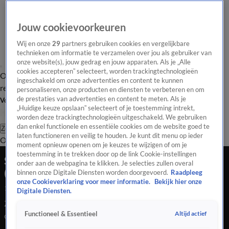
Jouw cookievoorkeuren
Wij en onze
29
partners gebruiken cookies en vergelijkbare
technieken om informatie te verzamelen over jou als gebruiker van
onze website(s), jouw gedrag en jouw apparaten. Als je „Alle
cookies accepteren” selecteert, worden trackingtechnologieën
Overzicht
Tip de
Laatste nieuws
Regionieuws
Het beste van Hart
ingeschakeld om onze advertenties en content te kunnen
redactie
personaliseren, onze producten en diensten te verbeteren en om
de prestaties van advertenties en content te meten. Als je
Volg Hart van Nederland
„Huidige keuze opslaan” selecteert of je toestemming intrekt,
worden deze trackingtechnologieën uitgeschakeld. We gebruiken
dan enkel functionele en essentiële cookies om de website goed te
Zoeken
laten functioneren en veilig te houden. Je kunt dit menu op ieder
Overzicht
Regio
Uitzendingen
Weer
Tip de redactie
Panel
Video's
moment opnieuw openen om je keuzes te wijzigen of om je
toestemming in te trekken door op de link Cookie-instellingen
Schermen uit, spelletjes aan: Daan (12) en Joep
onder aan de webpagina te klikken. Je selecties zullen overal
(10) leven zes weken 'offline'
binnen onze Digitale Diensten worden doorgevoerd.
Raadpleeg
onze Cookieverklaring voor meer informatie.
Bekijk hier onze
1 sep 2025, 22:02
Digitale Diensten.
Zes weken zonder telefoon, tablet of gameconsole: bijna
Altijd actief
Functioneel & Essentieel
ondenkbaar voor kinderen van nu. Maar Daan (12) en Joep
(10) uit Doorn deden het gewoon. In ruil voor een zakcentje