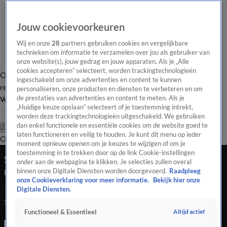
Jouw cookievoorkeuren
Wij en onze
28
partners gebruiken cookies en vergelijkbare
technieken om informatie te verzamelen over jou als gebruiker van
onze website(s), jouw gedrag en jouw apparaten. Als je „Alle
cookies accepteren” selecteert, worden trackingtechnologieën
Overzicht
Tip de
Laatste nieuws
Regionieuws
Het beste van Hart
ingeschakeld om onze advertenties en content te kunnen
redactie
personaliseren, onze producten en diensten te verbeteren en om
de prestaties van advertenties en content te meten. Als je
Volg Hart van Nederland
„Huidige keuze opslaan” selecteert of je toestemming intrekt,
worden deze trackingtechnologieën uitgeschakeld. We gebruiken
dan enkel functionele en essentiële cookies om de website goed te
Zoeken
laten functioneren en veilig te houden. Je kunt dit menu op ieder
Overzicht
Regio
Uitzendingen
Weer
Tip de redactie
Panel
Video's
moment opnieuw openen om je keuzes te wijzigen of om je
toestemming in te trekken door op de link Cookie-instellingen
Sieraden verkopen? Waarde goud stijgt naar
onder aan de webpagina te klikken. Je selecties zullen overal
recordhoogte
binnen onze Digitale Diensten worden doorgevoerd.
Raadpleeg
onze Cookieverklaring voor meer informatie.
Bekijk hier onze
3 nov 2023, 14:02
Digitale Diensten.
Sieraden verkopen? Waarde goud stijgt naar recordhoogte
Altijd actief
Functioneel & Essentieel