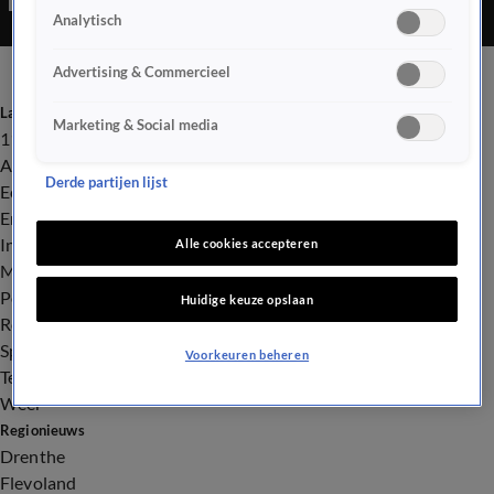
Analytisch
Advertising & Commercieel
Laatste nieuws
Marketing & Social media
112
Advies & Tips
Derde partijen lijst
Economie
Entertainment
Infrastructuur
Alle cookies accepteren
Milieu en Gezondheid
Politiek
Huidige keuze opslaan
Royalty
Sport
Voorkeuren beheren
Tech
Weer
Regionieuws
Drenthe
Flevoland