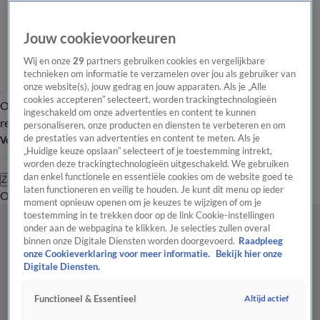
Jouw cookievoorkeuren
Wij en onze
29
partners gebruiken cookies en vergelijkbare
technieken om informatie te verzamelen over jou als gebruiker van
onze website(s), jouw gedrag en jouw apparaten. Als je „Alle
cookies accepteren” selecteert, worden trackingtechnologieën
Overzicht
Tip de
Laatste nieuws
Regionieuws
Het beste van Hart
ingeschakeld om onze advertenties en content te kunnen
redactie
personaliseren, onze producten en diensten te verbeteren en om
de prestaties van advertenties en content te meten. Als je
Volg Hart van Nederland
„Huidige keuze opslaan” selecteert of je toestemming intrekt,
worden deze trackingtechnologieën uitgeschakeld. We gebruiken
dan enkel functionele en essentiële cookies om de website goed te
Zoeken
laten functioneren en veilig te houden. Je kunt dit menu op ieder
Overzicht
Regio
Uitzendingen
Weer
Tip de redactie
Panel
Video's
moment opnieuw openen om je keuzes te wijzigen of om je
toestemming in te trekken door op de link Cookie-instellingen
onder aan de webpagina te klikken. Je selecties zullen overal
binnen onze Digitale Diensten worden doorgevoerd.
Raadpleeg
onze Cookieverklaring voor meer informatie.
Bekijk hier onze
Digitale Diensten.
Altijd actief
Functioneel & Essentieel