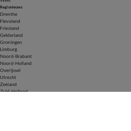
Regionieuws
Drenthe
Flevoland
Friesland
Gelderland
Groningen
Limburg
Noord-Brabant
Noord-Holland
Overijssel
Utrecht
Zeeland
Zuid-Holland
Voorwaarden
Over ons
Privacyverklaring
Gebruiksvoorwaarden
Cookieverklaring