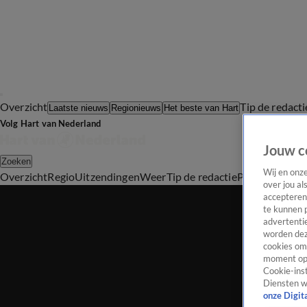
Overzicht
Tip de redacti
Laatste nieuws
Regionieuws
Het beste van Hart
Volg Hart van Nederland
Jouw c
Zoeken
Wij en onz
Overzicht
Regio
Uitzendingen
Weer
Tip de redactie
Panel
Video's
over jou al
accepteren
te kunnen 
advertentie
worden dez
cookies om 
moment opn
Cookie-inst
Diensten w
onze Digit