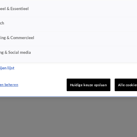
eel & Essentieel
sch
sing & Commercieel
ng & Social media
jen lijst
en beheren
Huidige keuze opslaan
Alle cookie