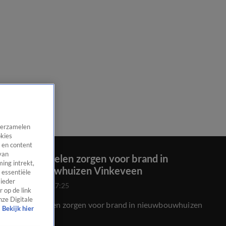
 verzamelen
okies
 en content
van
Zonnepanelen zorgen voor brand in
ing intrekt,
nieuwbouwhuizen Vinkeveen
 essentiële
 ieder
24 juli 2020, 17:25
 op de link
nze Digitale
Zonnepanelen zorgen voor brand in nieuwbouwhuizen
Bekijk hier
Vinkeveen