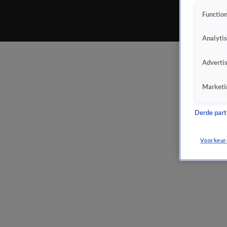
Function
Analyti
Adverti
Marketi
Derde parti
Voorkeur