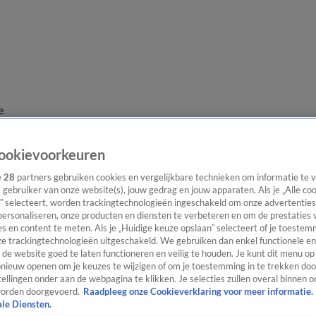
e
ookievoorkeuren
e
28
partners gebruiken cookies en vergelijkbare technieken om informatie te
s gebruiker van onze website(s), jouw gedrag en jouw apparaten. Als je „Alle co
” selecteert, worden trackingtechnologieën ingeschakeld om onze advertenties
personaliseren, onze producten en diensten te verbeteren en om de prestaties 
s en content te meten. Als je „Huidige keuze opslaan” selecteert of je toestemm
e trackingtechnologieën uitgeschakeld. We gebruiken dan enkel functionele en
de website goed te laten functioneren en veilig te houden. Je kunt dit menu op
ieuw openen om je keuzes te wijzigen of om je toestemming in te trekken door
ellingen onder aan de webpagina te klikken. Je selecties zullen overal binnen o
orden doorgevoerd.
Raadpleeg onze Cookieverklaring voor meer informatie.
ale Diensten.