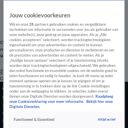
Jouw cookievoorkeuren
Wij en onze
28
partners gebruiken cookies en vergelijkbare
technieken om informatie te verzamelen over jou als gebruiker van
onze website(s), jouw gedrag en jouw apparaten. Als je „Alle
cookies accepteren” selecteert, worden trackingtechnologieën
Overzicht
Tip de
Laatste nieuws
Regionieuws
Het beste van Hart
ingeschakeld om onze advertenties en content te kunnen
redactie
personaliseren, onze producten en diensten te verbeteren en om
de prestaties van advertenties en content te meten. Als je
Volg Hart van Nederland
„Huidige keuze opslaan” selecteert of je toestemming intrekt,
worden deze trackingtechnologieën uitgeschakeld. We gebruiken
dan enkel functionele en essentiële cookies om de website goed te
Zoeken
laten functioneren en veilig te houden. Je kunt dit menu op ieder
Overzicht
Regio
Uitzendingen
Weer
Tip de redactie
Panel
Video's
moment opnieuw openen om je keuzes te wijzigen of om je
toestemming in te trekken door op de link Cookie-instellingen
Weer mogelijk explosief gevonden bij Poolse
onder aan de webpagina te klikken. Je selecties zullen overal
supermarkt Beverw...
binnen onze Digitale Diensten worden doorgevoerd.
Raadpleeg
onze Cookieverklaring voor meer informatie.
Bekijk hier onze
28 juni 2021, 08:47
Digitale Diensten.
Weer mogelijk explosief gevonden bij Poolse supermarkt
Altijd actief
Functioneel & Essentieel
Beverwijk