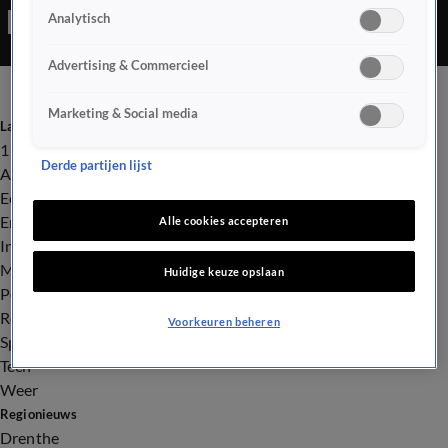
Analytisch
Advertising & Commercieel
Marketing & Social media
Laatste nieuws
112
Derde partijen lijst
Advies & Tips
Economie
Entertainment
Alle cookies accepteren
Infrastructuur
Milieu en Gezondheid
Huidige keuze opslaan
Politiek
Royalty
Voorkeuren beheren
Sport
Tech
Weer
Regionieuws
Drenthe