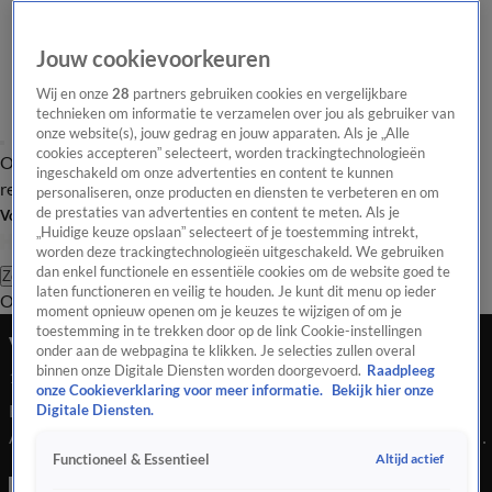
Jouw cookievoorkeuren
Wij en onze
28
partners gebruiken cookies en vergelijkbare
technieken om informatie te verzamelen over jou als gebruiker van
onze website(s), jouw gedrag en jouw apparaten. Als je „Alle
cookies accepteren” selecteert, worden trackingtechnologieën
Overzicht
Tip de
Laatste nieuws
Regionieuws
Het beste van Hart
ingeschakeld om onze advertenties en content te kunnen
redactie
personaliseren, onze producten en diensten te verbeteren en om
de prestaties van advertenties en content te meten. Als je
Volg Hart van Nederland
„Huidige keuze opslaan” selecteert of je toestemming intrekt,
worden deze trackingtechnologieën uitgeschakeld. We gebruiken
dan enkel functionele en essentiële cookies om de website goed te
Zoeken
laten functioneren en veilig te houden. Je kunt dit menu op ieder
Overzicht
Regio
Uitzendingen
Weer
Tip de redactie
Panel
Video's
moment opnieuw openen om je keuzes te wijzigen of om je
toestemming in te trekken door op de link Cookie-instellingen
Vrachtwagen vol meubels uitgebrand op A37
onder aan de webpagina te klikken. Je selecties zullen overal
binnen onze Digitale Diensten worden doorgevoerd.
Raadpleeg
14 nov 2023, 16:38
onze Cookieverklaring voor meer informatie.
Bekijk hier onze
Een vrachtwagen vol met meubels is dinsdagmiddag langs de
Digitale Diensten.
A37 bij het Drentse Klazienaveen in brand gevlogen. De cabine
Altijd actief
Functioneel & Essentieel
van het voertuig is daarbij verloren gegaan. De Poolse
chauffeur heeft aan de vlammenzee kunnen ontsnappen.