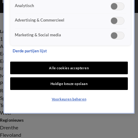
Analytisch
Advertising & Commercieel
Laatste nieuws
Marketing & Social media
112
Advies & Tips
Derde partijen lijst
Economie
Entertainment
Infrastructuur
Alle cookies accepteren
Milieu en Gezondheid
Politiek
Huidige keuze opslaan
Royalty
Sport
Voorkeuren beheren
Tech
Weer
Regionieuws
Drenthe
Flevoland