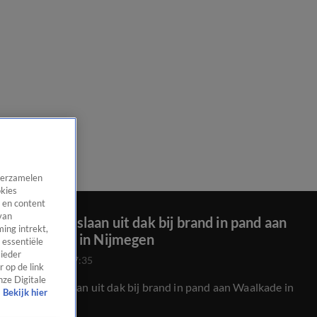
 verzamelen
okies
 en content
van
Vlammen slaan uit dak bij brand in pand aan
ing intrekt,
Waalkade in Nijmegen
 essentiële
 ieder
5 dec 2022, 07:35
 op de link
nze Digitale
Vlammen slaan uit dak bij brand in pand aan Waalkade in
Bekijk hier
Nijmegen