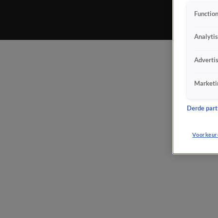
Function
Analyti
Adverti
Marketi
Derde parti
Voorkeur