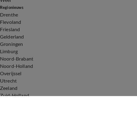
Regionieuws
Drenthe
Flevoland
Friesland
Gelderland
Groningen
Limburg
Noord-Brabant
Noord-Holland
Overijssel
Utrecht
Zeeland
Zuid-Holland
Voorwaarden
Over ons
Privacyverklaring
Gebruiksvoorwaarden
Cookieverklaring