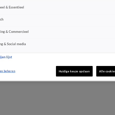
eel & Essentieel
sch
sing & Commercieel
ng & Social media
jen lijst
en beheren
Huidige keuze opslaan
Alle cookie