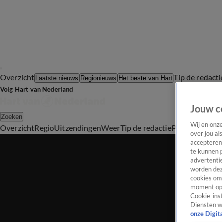
Overzicht
Tip de redacti
Laatste nieuws
Regionieuws
Het beste van Hart
Volg Hart van Nederland
Jouw c
Zoeken
Wij en onz
Overzicht
Regio
Uitzendingen
Weer
Tip de redactie
Panel
Video's
over jou al
accepteren
te kunnen 
advertentie
worden dez
cookies om 
moment opn
Cookie-inst
Diensten w
onze Digit