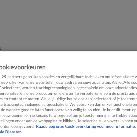
e
ookievoorkeuren
e
29
partners gebruiken cookies en vergelijkbare technieken om informatie te
s gebruiker van onze website(s), jouw gedrag en jouw apparaten. Als je „Alle co
” selecteert, worden trackingtechnologieën ingeschakeld om onze advertenties
personaliseren, onze producten en diensten te verbeteren en om de prestaties 
s en content te meten. Als je „Huidige keuze opslaan” selecteert of je toestemm
e trackingtechnologieën uitgeschakeld. We gebruiken dan enkel functionele en
de website goed te laten functioneren en veilig te houden. Je kunt dit menu op
ieuw openen om je keuzes te wijzigen of om je toestemming in te trekken door
ellingen onder aan de webpagina te klikken. Je selecties zullen overal binnen o
orden doorgevoerd.
Raadpleeg onze Cookieverklaring voor meer informatie.
ale Diensten.