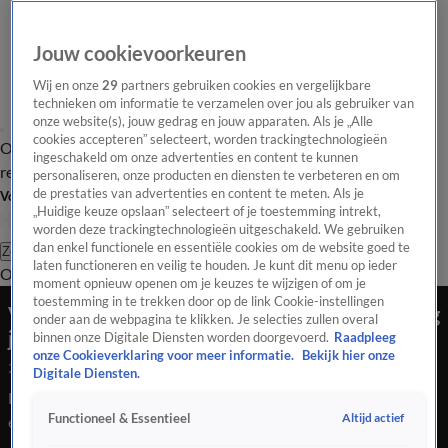
Jouw cookievoorkeuren
Wij en onze
29
partners gebruiken cookies en vergelijkbare
technieken om informatie te verzamelen over jou als gebruiker van
onze website(s), jouw gedrag en jouw apparaten. Als je „Alle
cookies accepteren” selecteert, worden trackingtechnologieën
Overzicht
Tip de
Laatste nieuws
Regionieuws
Het beste van Hart
ingeschakeld om onze advertenties en content te kunnen
redactie
personaliseren, onze producten en diensten te verbeteren en om
de prestaties van advertenties en content te meten. Als je
Volg Hart van Nederland
„Huidige keuze opslaan” selecteert of je toestemming intrekt,
worden deze trackingtechnologieën uitgeschakeld. We gebruiken
dan enkel functionele en essentiële cookies om de website goed te
Zoeken
laten functioneren en veilig te houden. Je kunt dit menu op ieder
Overzicht
Regio
Uitzendingen
Weer
Tip de redactie
Panel
Video's
moment opnieuw openen om je keuzes te wijzigen of om je
toestemming in te trekken door op de link Cookie-instellingen
VIDEO: Spaanse politie bevrijdt ontvoerd 8-jarig
onder aan de webpagina te klikken. Je selecties zullen overal
jongetje uit Eindhoven
binnen onze Digitale Diensten worden doorgevoerd.
Raadpleeg
onze Cookieverklaring voor meer informatie.
Bekijk hier onze
25 juli 2020, 02:40
Digitale Diensten.
De Spaanse politie heeft beelden vrijgegeven van een inval in
Altijd actief
Functioneel & Essentieel
een woning in Barcelona, waarbij een 8-jarig Nederlands
jongetje werd bevrijd. Het jongetje werd vorig jaar juni door