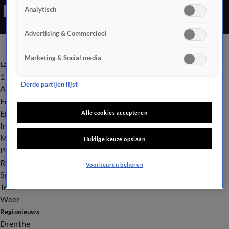
Analytisch
zijn vader ontvoerd in Eindhoven.
Advertising & Commercieel
Marketing & Social media
Laatste nieuws
112
Derde partijen lijst
Advies & Tips
Economie
Entertainment
Alle cookies accepteren
Infrastructuur
Milieu en Gezondheid
Huidige keuze opslaan
Politiek
Royalty
Voorkeuren beheren
Sport
Tech
Weer
Regionieuws
Drenthe