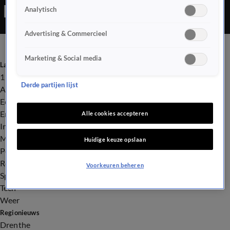
Analytisch
Advertising & Commercieel
Marketing & Social media
Laatste nieuws
112
Derde partijen lijst
Advies & Tips
Economie
Entertainment
Alle cookies accepteren
Infrastructuur
Milieu en Gezondheid
Huidige keuze opslaan
Politiek
Royalty
Voorkeuren beheren
Sport
Tech
Weer
Regionieuws
Drenthe