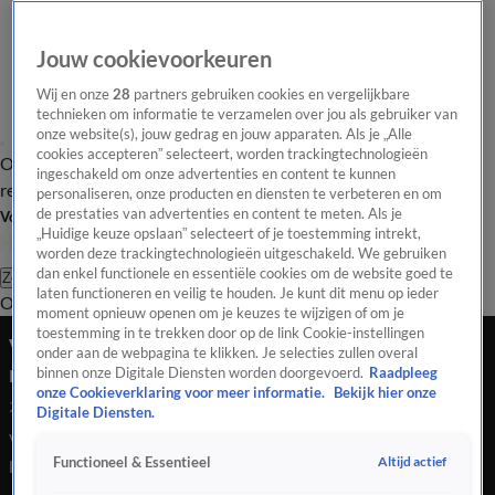
Jouw cookievoorkeuren
Wij en onze
28
partners gebruiken cookies en vergelijkbare
technieken om informatie te verzamelen over jou als gebruiker van
onze website(s), jouw gedrag en jouw apparaten. Als je „Alle
cookies accepteren” selecteert, worden trackingtechnologieën
Overzicht
Tip de
Laatste nieuws
Regionieuws
Het beste van Hart
ingeschakeld om onze advertenties en content te kunnen
redactie
personaliseren, onze producten en diensten te verbeteren en om
de prestaties van advertenties en content te meten. Als je
Volg Hart van Nederland
„Huidige keuze opslaan” selecteert of je toestemming intrekt,
worden deze trackingtechnologieën uitgeschakeld. We gebruiken
dan enkel functionele en essentiële cookies om de website goed te
Zoeken
laten functioneren en veilig te houden. Je kunt dit menu op ieder
Overzicht
Regio
Uitzendingen
Weer
Tip de redactie
Panel
Video's
moment opnieuw openen om je keuzes te wijzigen of om je
toestemming in te trekken door op de link Cookie-instellingen
Vader Sharleyne na vrijspraak: 'Dit doet geen
onder aan de webpagina te klikken. Je selecties zullen overal
recht aan mijn kind'
binnen onze Digitale Diensten worden doorgevoerd.
Raadpleeg
onze Cookieverklaring voor meer informatie.
Bekijk hier onze
24 juli 2020, 16:21
Digitale Diensten.
Vader Sharleyne na vrijspraak: 'Dit doet geen recht aan mijn
Altijd actief
Functioneel & Essentieel
kind'