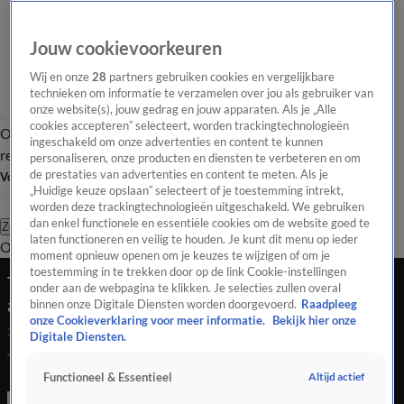
Jouw cookievoorkeuren
Wij en onze
28
partners gebruiken cookies en vergelijkbare
technieken om informatie te verzamelen over jou als gebruiker van
onze website(s), jouw gedrag en jouw apparaten. Als je „Alle
cookies accepteren” selecteert, worden trackingtechnologieën
Overzicht
Tip de
Laatste nieuws
Regionieuws
Het beste van Hart
ingeschakeld om onze advertenties en content te kunnen
redactie
personaliseren, onze producten en diensten te verbeteren en om
de prestaties van advertenties en content te meten. Als je
Volg Hart van Nederland
„Huidige keuze opslaan” selecteert of je toestemming intrekt,
worden deze trackingtechnologieën uitgeschakeld. We gebruiken
dan enkel functionele en essentiële cookies om de website goed te
Zoeken
laten functioneren en veilig te houden. Je kunt dit menu op ieder
Overzicht
Regio
Uitzendingen
Weer
Tip de redactie
Panel
Video's
moment opnieuw openen om je keuzes te wijzigen of om je
toestemming in te trekken door op de link Cookie-instellingen
Twee appartementen onbewoonbaar na
onder aan de webpagina te klikken. Je selecties zullen overal
autobrand in Assen
binnen onze Digitale Diensten worden doorgevoerd.
Raadpleeg
onze Cookieverklaring voor meer informatie.
Bekijk hier onze
3 dec 2023, 12:51
Digitale Diensten.
Twee appartementen onbewoonbaar na autobrand in Assen
Altijd actief
Functioneel & Essentieel