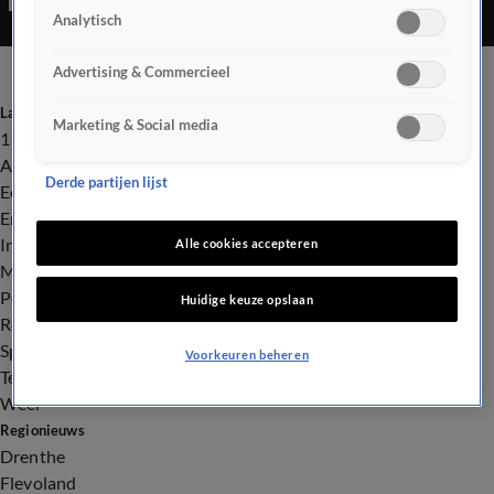
Analytisch
Advertising & Commercieel
Laatste nieuws
Marketing & Social media
112
Advies & Tips
Derde partijen lijst
Economie
Entertainment
Infrastructuur
Alle cookies accepteren
Milieu en Gezondheid
Politiek
Huidige keuze opslaan
Royalty
Sport
Voorkeuren beheren
Tech
Weer
Regionieuws
Drenthe
Flevoland