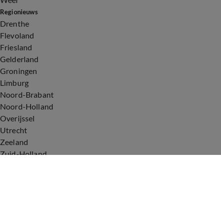
Regionieuws
Drenthe
Flevoland
Friesland
Gelderland
Groningen
Limburg
Noord-Brabant
Noord-Holland
Overijssel
Utrecht
Zeeland
Zuid-Holland
Voorwaarden
Over ons
Privacyverklaring
Gebruiksvoorwaarden
Cookieverklaring