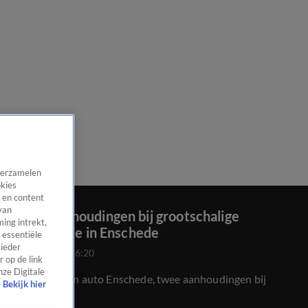
 verzamelen
okies
 en content
van
Twee aanhoudingen bij grootschalige
ing intrekt,
politieactie in Enschede
 essentiële
 ieder
24 juli 2020, 16:20
 op de link
nze Digitale
Kogelgaten in auto Enschede, twee aanhoudingen bij
Bekijk hier
politieactie