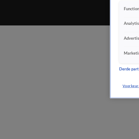
Function
Analyti
Adverti
Marketi
Derde parti
Voorkeur