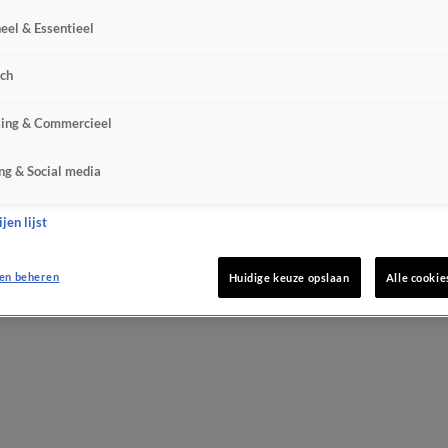
eel & Essentieel
sch
sing & Commercieel
ng & Social media
jen lijst
en beheren
Huidige keuze opslaan
Alle cookie