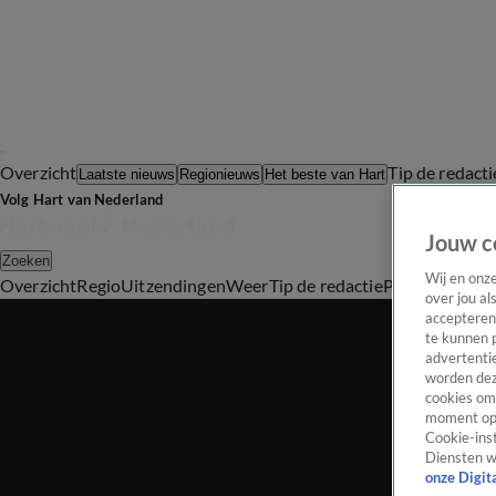
Overzicht
Tip de redacti
Laatste nieuws
Regionieuws
Het beste van Hart
Volg Hart van Nederland
Jouw c
Zoeken
Wij en onz
Overzicht
Regio
Uitzendingen
Weer
Tip de redactie
Panel
Video's
over jou al
accepteren
te kunnen 
advertentie
worden dez
cookies om 
moment opn
Cookie-inst
Diensten w
onze Digit