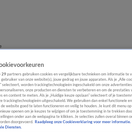
e
ookievoorkeuren
e
29
partners gebruiken cookies en vergelijkbare technieken om informatie te
s gebruiker van onze website(s), jouw gedrag en jouw apparaten. Als je „Alle co
” selecteert, worden trackingtechnologieën ingeschakeld om onze advertenties
personaliseren, onze producten en diensten te verbeteren en om de prestaties 
s en content te meten. Als je „Huidige keuze opslaan” selecteert of je toestemm
e trackingtechnologieën uitgeschakeld. We gebruiken dan enkel functionele en
de website goed te laten functioneren en veilig te houden. Je kunt dit menu op
ieuw openen om je keuzes te wijzigen of om je toestemming in te trekken door
ellingen onder aan de webpagina te klikken. Je selecties zullen overal binnen o
orden doorgevoerd.
Raadpleeg onze Cookieverklaring voor meer informatie.
ale Diensten.