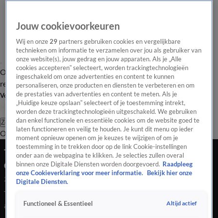
Jouw cookievoorkeuren
Wij en onze
29
partners gebruiken cookies en vergelijkbare
technieken om informatie te verzamelen over jou als gebruiker van
onze website(s), jouw gedrag en jouw apparaten. Als je „Alle
cookies accepteren” selecteert, worden trackingtechnologieën
Overzicht
Tip de
Laatste nieuws
Regionieuws
Het beste van Hart
ingeschakeld om onze advertenties en content te kunnen
redactie
personaliseren, onze producten en diensten te verbeteren en om
de prestaties van advertenties en content te meten. Als je
Volg Hart van Nederland
„Huidige keuze opslaan” selecteert of je toestemming intrekt,
worden deze trackingtechnologieën uitgeschakeld. We gebruiken
dan enkel functionele en essentiële cookies om de website goed te
Zoeken
laten functioneren en veilig te houden. Je kunt dit menu op ieder
Overzicht
Regio
Uitzendingen
Weer
Tip de redactie
Panel
Video's
moment opnieuw openen om je keuzes te wijzigen of om je
toestemming in te trekken door op de link Cookie-instellingen
Trein ontspoort bij Groningen, herstel aan spoor
onder aan de webpagina te klikken. Je selecties zullen overal
duurt tot av...
binnen onze Digitale Diensten worden doorgevoerd.
Raadpleeg
onze Cookieverklaring voor meer informatie.
Bekijk hier onze
28 juni 2021, 10:03
Digitale Diensten.
Trein ontspoort bij Groningen, herstel aan spoor duurt tot
Altijd actief
Functioneel & Essentieel
avond