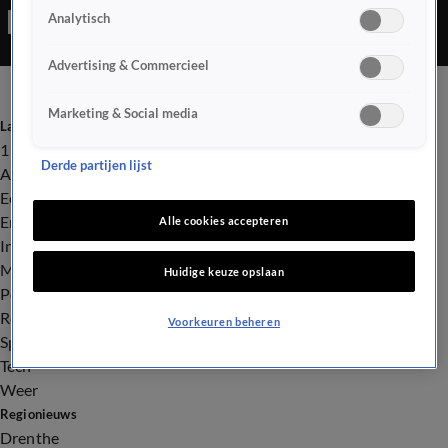
Analytisch
Advertising & Commercieel
Marketing & Social media
Laatste nieuws
112
Derde partijen lijst
Advies & Tips
Economie
Entertainment
Alle cookies accepteren
Infrastructuur
Milieu en Gezondheid
Huidige keuze opslaan
Politiek
Royalty
Voorkeuren beheren
Sport
Tech
Weer
Regionieuws
Drenthe