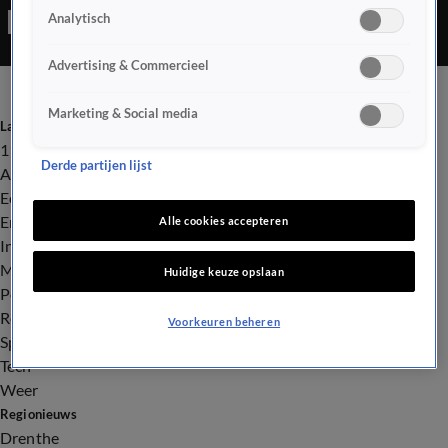
Analytisch
Advertising & Commercieel
Marketing & Social media
Laatste nieuws
112
Derde partijen lijst
Advies & Tips
Economie
Entertainment
Alle cookies accepteren
Infrastructuur
Milieu en Gezondheid
Huidige keuze opslaan
Politiek
Royalty
Voorkeuren beheren
Sport
Tech
Weer
Regionieuws
Drenthe