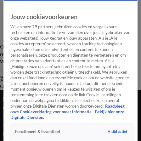
Jouw cookievoorkeuren
Wij en onze
29
partners gebruiken cookies en vergelijkbare
technieken om informatie te verzamelen over jou als gebruiker van
onze website(s), jouw gedrag en jouw apparaten. Als je „Alle
cookies accepteren” selecteert, worden trackingtechnologieën
Overzicht
Tip de
Laatste nieuws
Regionieuws
Het beste van Hart
ingeschakeld om onze advertenties en content te kunnen
redactie
personaliseren, onze producten en diensten te verbeteren en om
de prestaties van advertenties en content te meten. Als je
Volg Hart van Nederland
„Huidige keuze opslaan” selecteert of je toestemming intrekt,
worden deze trackingtechnologieën uitgeschakeld. We gebruiken
dan enkel functionele en essentiële cookies om de website goed te
Zoeken
laten functioneren en veilig te houden. Je kunt dit menu op ieder
Overzicht
Regio
Uitzendingen
Weer
Tip de redactie
Panel
Video's
moment opnieuw openen om je keuzes te wijzigen of om je
toestemming in te trekken door op de link Cookie-instellingen
Supermarkt recht tegenover politiebureau in
onder aan de webpagina te klikken. Je selecties zullen overal
Amsterdam getroffen door explosie
binnen onze Digitale Diensten worden doorgevoerd.
Raadpleeg
onze Cookieverklaring voor meer informatie.
Bekijk hier onze
23 jan 2023, 10:43
Digitale Diensten.
Supermarkt recht tegenover politiebureau in Amsterdam
Altijd actief
Functioneel & Essentieel
getroffen door explosie