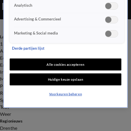
Analytisch
Advertising & Commercieel
Marketing & Social media
Laatste nieuws
112
Derde partijen lijst
Advies & Tips
Economie
Entertainment
Alle cookies accepteren
Infrastructuur
Milieu en Gezondheid
Huidige keuze opslaan
Politiek
Royalty
Voorkeuren beheren
Sport
Tech
Weer
Regionieuws
Drenthe