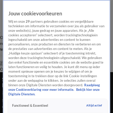
Jouw cookievoorkeuren
Wij en onze
29
partners gebruiken cookies en vergelijkbare
technieken om informatie te verzamelen over jou als gebruiker van
onze website(s), jouw gedrag en jouw apparaten. Als je „Alle
cookies accepteren” selecteert, worden trackingtechnologieën
Overzicht
Tip de
Laatste nieuws
Regionieuws
Het beste van Hart
ingeschakeld om onze advertenties en content te kunnen
redactie
personaliseren, onze producten en diensten te verbeteren en om
de prestaties van advertenties en content te meten. Als je
Volg Hart van Nederland
„Huidige keuze opslaan” selecteert of je toestemming intrekt,
worden deze trackingtechnologieën uitgeschakeld. We gebruiken
dan enkel functionele en essentiële cookies om de website goed te
Zoeken
laten functioneren en veilig te houden. Je kunt dit menu op ieder
Overzicht
Regio
Uitzendingen
Weer
Tip de redactie
Panel
Video's
moment opnieuw openen om je keuzes te wijzigen of om je
toestemming in te trekken door op de link Cookie-instellingen
Stel steekt barbecue aan in huis om warm te
onder aan de webpagina te klikken. Je selecties zullen overal
blijven en wordt onwel door rook
binnen onze Digitale Diensten worden doorgevoerd.
Raadpleeg
onze Cookieverklaring voor meer informatie.
Bekijk hier onze
29 nov 2022, 07:14
Digitale Diensten.
Stel steekt barbecue aan in huis om warm te blijven en wordt
Altijd actief
Functioneel & Essentieel
onwel door rook