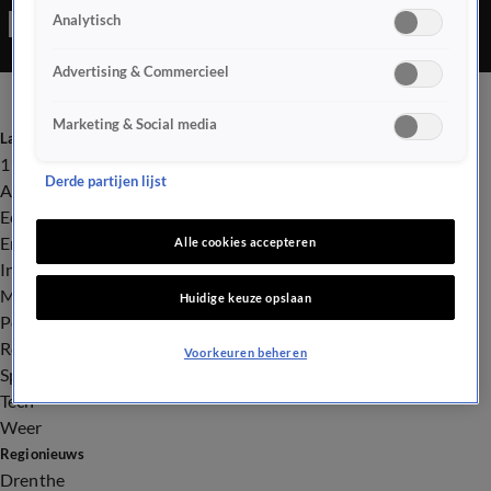
Analytisch
Advertising & Commercieel
Marketing & Social media
Laatste nieuws
112
Derde partijen lijst
Advies & Tips
Economie
Entertainment
Alle cookies accepteren
Infrastructuur
Milieu en Gezondheid
Huidige keuze opslaan
Politiek
Royalty
Voorkeuren beheren
Sport
Tech
Weer
Regionieuws
Drenthe