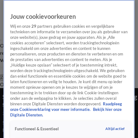
Jouw cookievoorkeuren
Wij en onze
29
partners gebruiken cookies en vergelijkbare
technieken om informatie te verzamelen over jou als gebruiker van
onze website(s), jouw gedrag en jouw apparaten. Als je „Alle
cookies accepteren” selecteert, worden trackingtechnologieën
Overzicht
Tip de
Laatste nieuws
Regionieuws
Het beste van Hart
ingeschakeld om onze advertenties en content te kunnen
redactie
personaliseren, onze producten en diensten te verbeteren en om
de prestaties van advertenties en content te meten. Als je
Volg Hart van Nederland
„Huidige keuze opslaan” selecteert of je toestemming intrekt,
worden deze trackingtechnologieën uitgeschakeld. We gebruiken
dan enkel functionele en essentiële cookies om de website goed te
Zoeken
laten functioneren en veilig te houden. Je kunt dit menu op ieder
Overzicht
Regio
Uitzendingen
Weer
Tip de redactie
Panel
Video's
moment opnieuw openen om je keuzes te wijzigen of om je
toestemming in te trekken door op de link Cookie-instellingen
Slachtoffers afpersingszaak De Groot vrezen nog
onder aan de webpagina te klikken. Je selecties zullen overal
steeds voor h...
binnen onze Digitale Diensten worden doorgevoerd.
Raadpleeg
onze Cookieverklaring voor meer informatie.
Bekijk hier onze
25 juni 2021, 22:20
Digitale Diensten.
Slachtoffers afpersingszaak De Groot vrezen nog steeds voor
Altijd actief
Functioneel & Essentieel
hun leven: 'We zijn continu angstig'