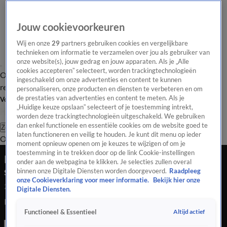
Jouw cookievoorkeuren
Wij en onze
29
partners gebruiken cookies en vergelijkbare
technieken om informatie te verzamelen over jou als gebruiker van
onze website(s), jouw gedrag en jouw apparaten. Als je „Alle
cookies accepteren” selecteert, worden trackingtechnologieën
Overzicht
Tip de
Laatste nieuws
Regionieuws
Het beste van Hart
ingeschakeld om onze advertenties en content te kunnen
redactie
personaliseren, onze producten en diensten te verbeteren en om
de prestaties van advertenties en content te meten. Als je
Volg Hart van Nederland
„Huidige keuze opslaan” selecteert of je toestemming intrekt,
worden deze trackingtechnologieën uitgeschakeld. We gebruiken
dan enkel functionele en essentiële cookies om de website goed te
Zoeken
laten functioneren en veilig te houden. Je kunt dit menu op ieder
Overzicht
Regio
Uitzendingen
Weer
Tip de redactie
Panel
Video's
moment opnieuw openen om je keuzes te wijzigen of om je
toestemming in te trekken door op de link Cookie-instellingen
Renald strijdt tegen seksueel misbruik in de
onder aan de webpagina te klikken. Je selecties zullen overal
sport
binnen onze Digitale Diensten worden doorgevoerd.
Raadpleeg
onze Cookieverklaring voor meer informatie.
Bekijk hier onze
24 juli 2020, 16:35
Digitale Diensten.
Renald strijdt tegen seksueel misbruik in de sport
Altijd actief
Functioneel & Essentieel