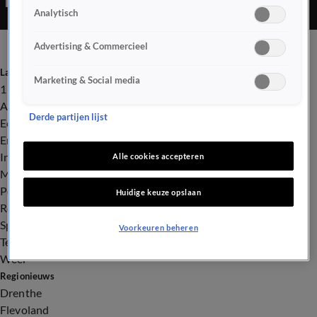
Analytisch
Advertising & Commercieel
Laatste nieuws
Marketing & Social media
112
Advies & Tips
Derde partijen lijst
Economie
Entertainment
Infrastructuur
Alle cookies accepteren
Milieu en Gezondheid
Politiek
Huidige keuze opslaan
Royalty
Sport
Voorkeuren beheren
Tech
Weer
Regionieuws
Drenthe
Flevoland