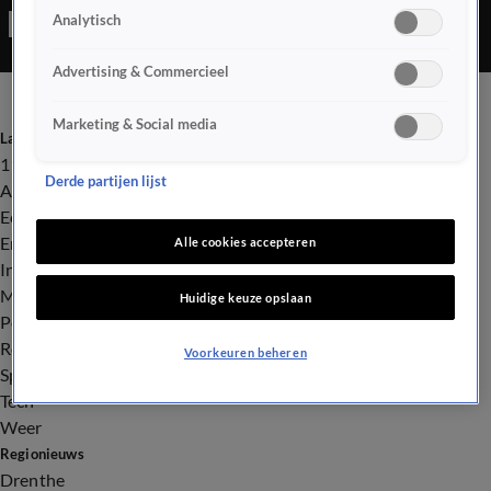
Analytisch
Advertising & Commercieel
Marketing & Social media
Laatste nieuws
112
Derde partijen lijst
Advies & Tips
Economie
Entertainment
Alle cookies accepteren
Infrastructuur
Milieu en Gezondheid
Huidige keuze opslaan
Politiek
Royalty
Voorkeuren beheren
Sport
Tech
Weer
Regionieuws
Drenthe