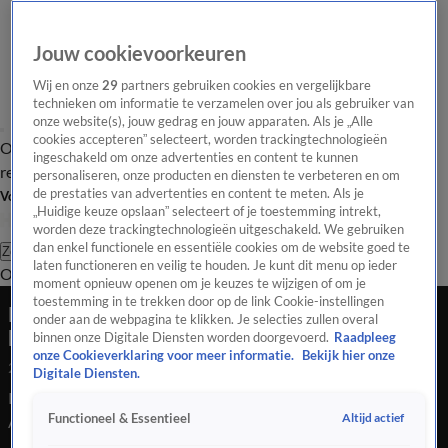
Jouw cookievoorkeuren
Wij en onze
29
partners gebruiken cookies en vergelijkbare
technieken om informatie te verzamelen over jou als gebruiker van
onze website(s), jouw gedrag en jouw apparaten. Als je „Alle
cookies accepteren” selecteert, worden trackingtechnologieën
Overzicht
Tip de
Laatste nieuws
Regionieuws
Het beste van Hart
ingeschakeld om onze advertenties en content te kunnen
redactie
personaliseren, onze producten en diensten te verbeteren en om
de prestaties van advertenties en content te meten. Als je
Volg Hart van Nederland
„Huidige keuze opslaan” selecteert of je toestemming intrekt,
worden deze trackingtechnologieën uitgeschakeld. We gebruiken
dan enkel functionele en essentiële cookies om de website goed te
Zoeken
laten functioneren en veilig te houden. Je kunt dit menu op ieder
Overzicht
Regio
Uitzendingen
Weer
Tip de redactie
Panel
Video's
moment opnieuw openen om je keuzes te wijzigen of om je
toestemming in te trekken door op de link Cookie-instellingen
Politie grijpt in bij drukte en ongeregeldheden in
onder aan de webpagina te klikken. Je selecties zullen overal
binnenstad...
binnen onze Digitale Diensten worden doorgevoerd.
Raadpleeg
onze Cookieverklaring voor meer informatie.
Bekijk hier onze
27 juni 2021, 10:38
Digitale Diensten.
Politie grijpt in bij drukte en ongeregeldheden in binnenstad
Altijd actief
Functioneel & Essentieel
Arnhem en Tilburg