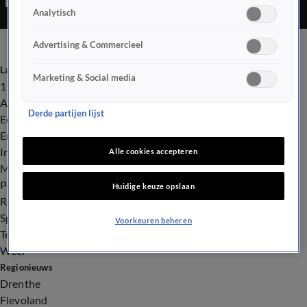
Analytisch
Advertising & Commercieel
Laatste nieuws
Marketing & Social media
112
Advies & Tips
Derde partijen lijst
Economie
Entertainment
Infrastructuur
Alle cookies accepteren
Milieu en Gezondheid
Politiek
Huidige keuze opslaan
Royalty
Sport
Voorkeuren beheren
Tech
Weer
Regionieuws
Drenthe
Flevoland