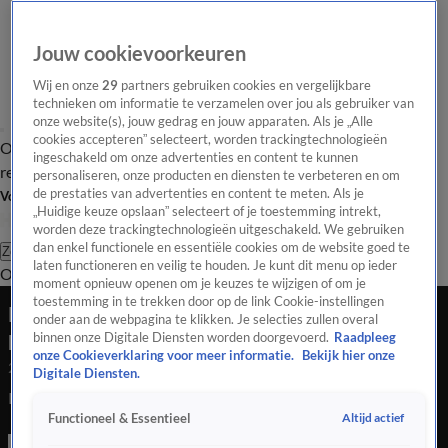
Jouw cookievoorkeuren
Wij en onze
29
partners gebruiken cookies en vergelijkbare
technieken om informatie te verzamelen over jou als gebruiker van
onze website(s), jouw gedrag en jouw apparaten. Als je „Alle
cookies accepteren” selecteert, worden trackingtechnologieën
Overzicht
Tip de
Laatste nieuws
Regionieuws
Het beste van Hart
ingeschakeld om onze advertenties en content te kunnen
redactie
personaliseren, onze producten en diensten te verbeteren en om
de prestaties van advertenties en content te meten. Als je
Volg Hart van Nederland
„Huidige keuze opslaan” selecteert of je toestemming intrekt,
worden deze trackingtechnologieën uitgeschakeld. We gebruiken
dan enkel functionele en essentiële cookies om de website goed te
Zoeken
laten functioneren en veilig te houden. Je kunt dit menu op ieder
Overzicht
Regio
Uitzendingen
Weer
Tip de redactie
Panel
Video's
moment opnieuw openen om je keuzes te wijzigen of om je
toestemming in te trekken door op de link Cookie-instellingen
Politie bekogeld bij schoonvegen Maastrichts
onder aan de webpagina te klikken. Je selecties zullen overal
park
binnen onze Digitale Diensten worden doorgevoerd.
Raadpleeg
onze Cookieverklaring voor meer informatie.
Bekijk hier onze
29 mei 2021, 09:47
Digitale Diensten.
Politie bekogeld bij schoonvegen Maastrichts park
Altijd actief
Functioneel & Essentieel