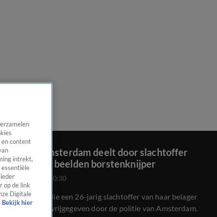
 verzamelen
okies
 en content
Politie Amsterdam deelt door slachtoffer
van
ing intrekt,
gemaakte beelden borstenknijper
 essentiële
 ieder
24 juli 2020, 20:30
 op de link
nze Digitale
De beelden die een 26-jarig slachtoffer van haar belager
Bekijk hier
maakte, zijn vrijgegeven door de politie van Amsterdam.