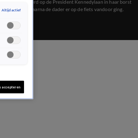
De vrouw werd op de President Kennedylaan in haar borst
geknepen, waarna de dader er op de fiets vandoor ging.
Altijd actief
s accepteren