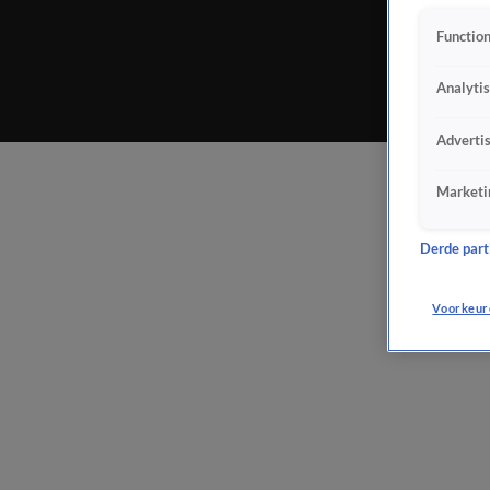
Function
Analyti
Adverti
Marketi
Derde parti
Voorkeur