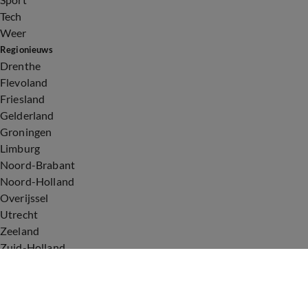
Tech
Weer
Regionieuws
Drenthe
Flevoland
Friesland
Gelderland
Groningen
Limburg
Noord-Brabant
Noord-Holland
Overijssel
Utrecht
Zeeland
Zuid-Holland
Voorwaarden
Over ons
Privacyverklaring