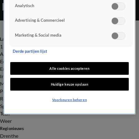
Analytisch
explosies. Als hij poolshoogte gaat nemen, blijkt zijn woning te
zijn veranderd in een enorme ravage.
Advertising & Commercieel
Marketing & Social media
Laatste nieuws
112
Derde partijen lijst
Advies & Tips
Economie
Entertainment
Alle cookies accepteren
Infrastructuur
Milieu en Gezondheid
Huidige keuze opslaan
Politiek
Royalty
Voorkeuren beheren
Sport
Tech
Weer
Regionieuws
Drenthe