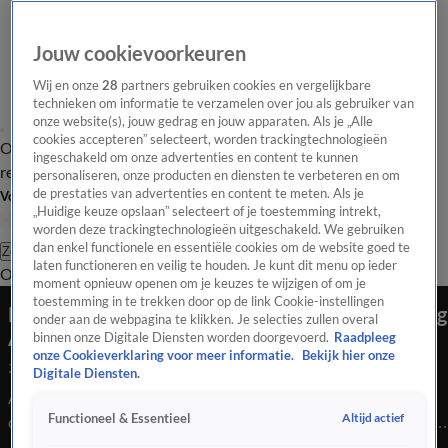
Jouw cookievoorkeuren
Wij en onze
28
partners gebruiken cookies en vergelijkbare
technieken om informatie te verzamelen over jou als gebruiker van
onze website(s), jouw gedrag en jouw apparaten. Als je „Alle
cookies accepteren” selecteert, worden trackingtechnologieën
Overzicht
Tip de
Laatste nieuws
Regionieuws
Het beste van Hart
ingeschakeld om onze advertenties en content te kunnen
redactie
personaliseren, onze producten en diensten te verbeteren en om
de prestaties van advertenties en content te meten. Als je
Volg Hart van Nederland
„Huidige keuze opslaan” selecteert of je toestemming intrekt,
worden deze trackingtechnologieën uitgeschakeld. We gebruiken
dan enkel functionele en essentiële cookies om de website goed te
Zoeken
laten functioneren en veilig te houden. Je kunt dit menu op ieder
Overzicht
Regio
Uitzendingen
Weer
Tip de redactie
Panel
Video's
moment opnieuw openen om je keuzes te wijzigen of om je
toestemming in te trekken door op de link Cookie-instellingen
Plofkraak Amerongen richt ravage aan bij woning
onder aan de webpagina te klikken. Je selecties zullen overal
Ab van het Veen
binnen onze Digitale Diensten worden doorgevoerd.
Raadpleeg
onze Cookieverklaring voor meer informatie.
Bekijk hier onze
25 juli 2020, 04:56
Digitale Diensten.
Ab van het Veen woont naast de geldautomaat in Amerongen
Altijd actief
Functioneel & Essentieel
die donderdagochtend werd getroffen door een plofkraak. Hij
schrikt 's ochtends wakker van een alarm en twee grote