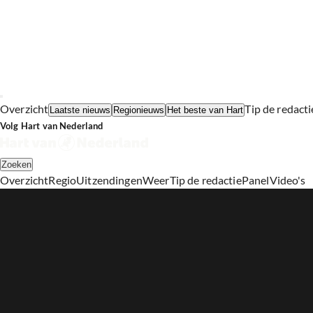
Overzicht
Tip de redacti
Laatste nieuws
Regionieuws
Het beste van Hart
Volg Hart van Nederland
Zoeken
Overzicht
Regio
Uitzendingen
Weer
Tip de redactie
Panel
Video's