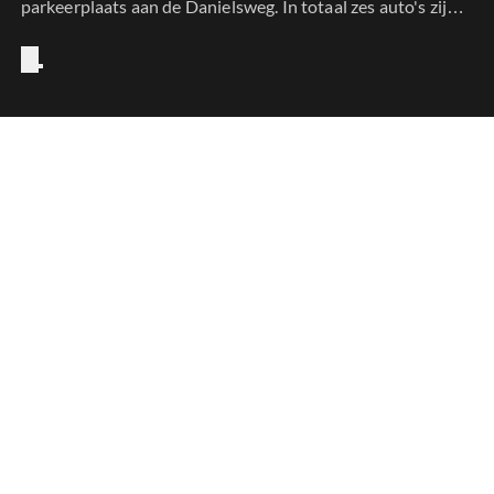
parkeerplaats aan de Danielsweg. In totaal zes auto's zijn
volledig uitgebrand. Een zevende raakte beschadigd.