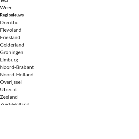
Weer
Regionieuws
Drenthe
Flevoland
Friesland
Gelderland
Groningen
Limburg
Noord-Brabant
Noord-Holland
Overijssel
Utrecht
Zeeland
Zuid-Holland
Voorwaarden
Over ons
Privacyverklaring
Gebruiksvoorwaarden