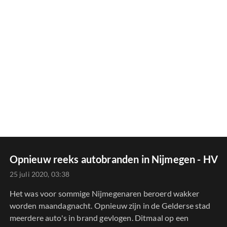
Opnieuw reeks autobranden in Nijmegen - HV
25 juli 2020, 03:38
Het was voor sommige Nijmegenaren beroerd wakker
worden maandagnacht. Opnieuw zijn in de Gelderse stad
meerdere auto's in brand gevlogen. Ditmaal op een