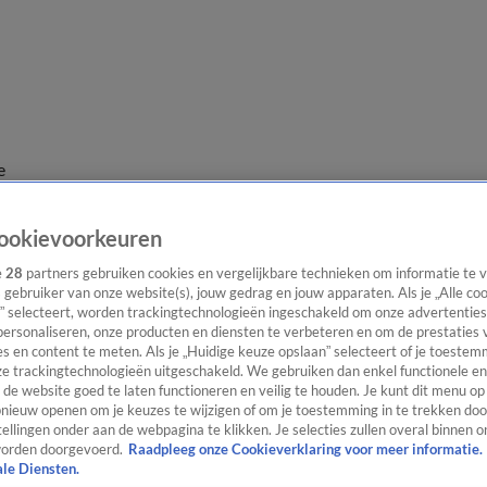
e
ookievoorkeuren
e
28
partners gebruiken cookies en vergelijkbare technieken om informatie te
s gebruiker van onze website(s), jouw gedrag en jouw apparaten. Als je „Alle co
” selecteert, worden trackingtechnologieën ingeschakeld om onze advertenties
personaliseren, onze producten en diensten te verbeteren en om de prestaties 
s en content te meten. Als je „Huidige keuze opslaan” selecteert of je toestemm
e trackingtechnologieën uitgeschakeld. We gebruiken dan enkel functionele en
de website goed te laten functioneren en veilig te houden. Je kunt dit menu op
ieuw openen om je keuzes te wijzigen of om je toestemming in te trekken door
ellingen onder aan de webpagina te klikken. Je selecties zullen overal binnen o
orden doorgevoerd.
Raadpleeg onze Cookieverklaring voor meer informatie.
ale Diensten.