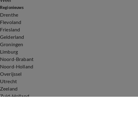
Regionieuws
Drenthe
Flevoland
Friesland
Gelderland
Groningen
Limburg
Noord-Brabant
Noord-Holland
Overijssel
Utrecht
Zeeland
Zuid-Holland
Voorwaarden
Over ons
Privacyverklaring
Gebruiksvoorwaarden
Cookieverklaring