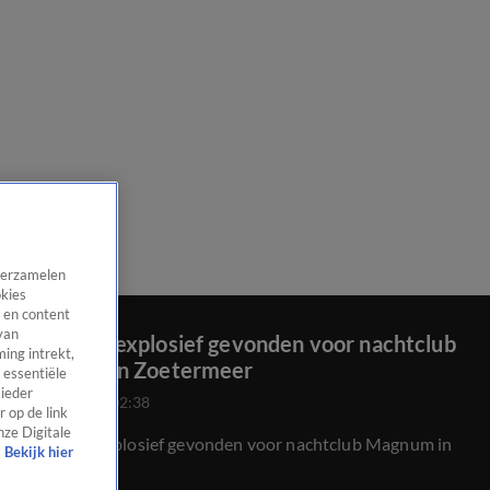
 verzamelen
okies
 en content
van
Opnieuw explosief gevonden voor nachtclub
ing intrekt,
Magnum in Zoetermeer
 essentiële
 ieder
25 juli 2020, 02:38
 op de link
nze Digitale
Opnieuw explosief gevonden voor nachtclub Magnum in
Bekijk hier
Zoetermeer