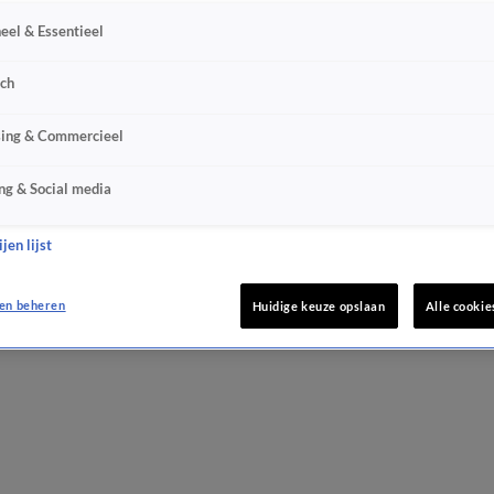
eel & Essentieel
sch
sing & Commercieel
ng & Social media
jen lijst
en beheren
Huidige keuze opslaan
Alle cookie