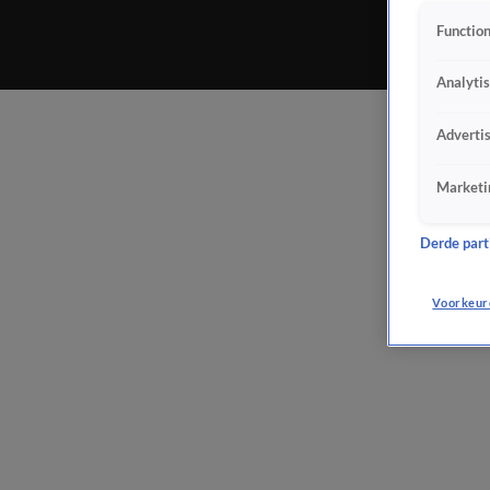
Function
Analyti
Adverti
Marketi
Derde parti
Voorkeur