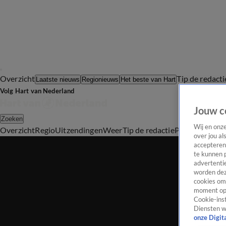
Overzicht
Tip de redacti
Laatste nieuws
Regionieuws
Het beste van Hart
Volg Hart van Nederland
Jouw c
Zoeken
Wij en onz
Overzicht
Regio
Uitzendingen
Weer
Tip de redactie
Panel
Video's
over jou al
accepteren
te kunnen 
advertentie
worden dez
cookies om 
moment opn
Cookie-inst
Diensten w
onze Digit