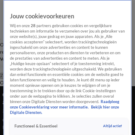
Jouw cookievoorkeuren
Wij en onze
28
partners gebruiken cookies en vergelijkbare
technieken om informatie te verzamelen over jou als gebruiker van
onze website(s), jouw gedrag en jouw apparaten. Als je „Alle
cookies accepteren” selecteert, worden trackingtechnologieën
Overzicht
Tip de
Laatste nieuws
Regionieuws
Het beste van Hart
ingeschakeld om onze advertenties en content te kunnen
redactie
personaliseren, onze producten en diensten te verbeteren en om
de prestaties van advertenties en content te meten. Als je
Volg Hart van Nederland
„Huidige keuze opslaan” selecteert of je toestemming intrekt,
worden deze trackingtechnologieën uitgeschakeld. We gebruiken
dan enkel functionele en essentiële cookies om de website goed te
Zoeken
laten functioneren en veilig te houden. Je kunt dit menu op ieder
Overzicht
Regio
Uitzendingen
Weer
Tip de redactie
Panel
Video's
moment opnieuw openen om je keuzes te wijzigen of om je
toestemming in te trekken door op de link Cookie-instellingen
Ooggetuige vertelt over bloedige aanval van
onder aan de webpagina te klikken. Je selecties zullen overal
agressieve hond Kerkrade
binnen onze Digitale Diensten worden doorgevoerd.
Raadpleeg
onze Cookieverklaring voor meer informatie.
Bekijk hier onze
24 juli 2020, 15:47
Digitale Diensten.
Ooggetuige vertelt over bloedige aanval van agressieve hond
Altijd actief
Functioneel & Essentieel
Kerkrade