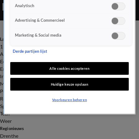
Analytisch
Advertising & Commercieel
Marketing & Social media
Laatste nieuws
112
Derde partijen lijst
Advies & Tips
Economie
Entertainment
Alle cookies accepteren
Infrastructuur
Milieu en Gezondheid
Huidige keuze opslaan
Politiek
Royalty
Voorkeuren beheren
Sport
Tech
Weer
Regionieuws
Drenthe