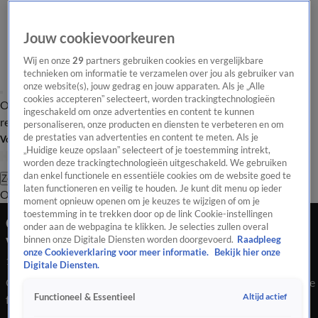
Jouw cookievoorkeuren
Wij en onze
29
partners gebruiken cookies en vergelijkbare
technieken om informatie te verzamelen over jou als gebruiker van
onze website(s), jouw gedrag en jouw apparaten. Als je „Alle
cookies accepteren” selecteert, worden trackingtechnologieën
Overzicht
Tip de
Laatste nieuws
Regionieuws
Het beste van Hart
ingeschakeld om onze advertenties en content te kunnen
redactie
personaliseren, onze producten en diensten te verbeteren en om
de prestaties van advertenties en content te meten. Als je
Volg Hart van Nederland
„Huidige keuze opslaan” selecteert of je toestemming intrekt,
worden deze trackingtechnologieën uitgeschakeld. We gebruiken
dan enkel functionele en essentiële cookies om de website goed te
Zoeken
laten functioneren en veilig te houden. Je kunt dit menu op ieder
Overzicht
Regio
Uitzendingen
Weer
Tip de redactie
Panel
Video's
moment opnieuw openen om je keuzes te wijzigen of om je
toestemming in te trekken door op de link Cookie-instellingen
Onrustige nacht Den Haag, brandjes en
onder aan de webpagina te klikken. Je selecties zullen overal
vernielingen na laatste...
binnen onze Digitale Diensten worden doorgevoerd.
Raadpleeg
onze Cookieverklaring voor meer informatie.
Bekijk hier onze
14 juni 2021, 09:35
Digitale Diensten.
Onrustige nacht Den Haag, brandjes en vernielingen na laatste
Altijd actief
Functioneel & Essentieel
fluitsignaal Oranje