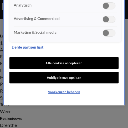
Analytisch
Advertising & Commercieel
Marketing & Social media
Laatste nieuws
112
Derde partijen lijst
Advies & Tips
Economie
Entertainment
Alle cookies accepteren
Infrastructuur
Milieu en Gezondheid
Huidige keuze opslaan
Politiek
Royalty
Voorkeuren beheren
Sport
Tech
Weer
Regionieuws
Drenthe