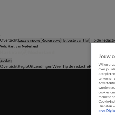
Overzicht
Tip de redacti
Laatste nieuws
Regionieuws
Het beste van Hart
Volg Hart van Nederland
Jouw c
Zoeken
Wij en onz
Overzicht
Regio
Uitzendingen
Weer
Tip de redactie
Panel
Video's
over jou al
accepteren
te kunnen 
advertentie
worden dez
cookies om 
moment opn
Cookie-inst
Diensten w
onze Digit