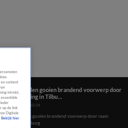
 verzamelen
okies
 en content
van
Onbekenden gooien brandend voorwerp door
ing intrekt,
raam woning in Tilbu...
 essentiële
 ieder
31 mei 2021, 10:34
 op de link
nze Digitale
Onbekenden gooien brandend voorwerp door raam
Bekijk hier
woning in Tilburg