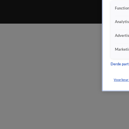
Function
Analyti
Adverti
Marketi
Derde parti
Voorkeur