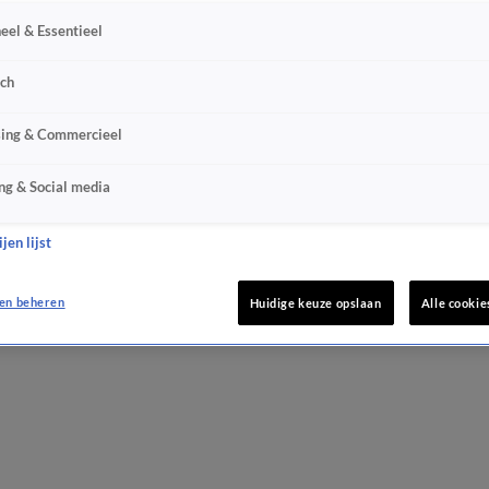
eel & Essentieel
sch
sing & Commercieel
ng & Social media
jen lijst
en beheren
Huidige keuze opslaan
Alle cookie