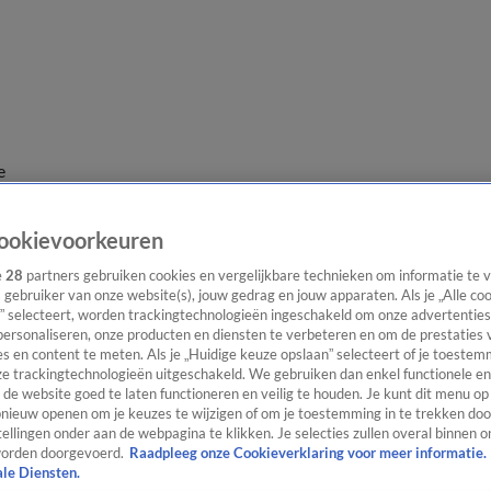
e
ookievoorkeuren
e
28
partners gebruiken cookies en vergelijkbare technieken om informatie te
s gebruiker van onze website(s), jouw gedrag en jouw apparaten. Als je „Alle co
” selecteert, worden trackingtechnologieën ingeschakeld om onze advertenties
personaliseren, onze producten en diensten te verbeteren en om de prestaties 
s en content te meten. Als je „Huidige keuze opslaan” selecteert of je toestemm
e trackingtechnologieën uitgeschakeld. We gebruiken dan enkel functionele en
de website goed te laten functioneren en veilig te houden. Je kunt dit menu op
ieuw openen om je keuzes te wijzigen of om je toestemming in te trekken door
ellingen onder aan de webpagina te klikken. Je selecties zullen overal binnen o
orden doorgevoerd.
Raadpleeg onze Cookieverklaring voor meer informatie.
ale Diensten.