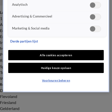
Analytisch
Laatste nieuws
Advertising & Commercieel
112
Advies & Tips
Marketing & Social media
Economie
Entertainment
Derde partijen lijst
Infrastructuur
Milieu en Gezondheid
Politiek
Alle cookies accepteren
Royalty
Sport
Huidige keuze opslaan
Tech
Weer
Voorkeuren beheren
Regionieuws
Drenthe
Flevoland
Friesland
Gelderland