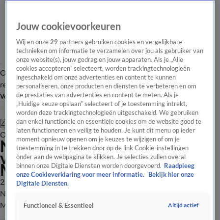
Jouw cookievoorkeuren
Wij en onze
29
partners gebruiken cookies en vergelijkbare
technieken om informatie te verzamelen over jou als gebruiker van
onze website(s), jouw gedrag en jouw apparaten. Als je „Alle
cookies accepteren” selecteert, worden trackingtechnologieën
Overzicht
Tip de
Laatste nieuws
Regionieuws
Het beste van Hart
ingeschakeld om onze advertenties en content te kunnen
redactie
personaliseren, onze producten en diensten te verbeteren en om
de prestaties van advertenties en content te meten. Als je
Volg Hart van Nederland
„Huidige keuze opslaan” selecteert of je toestemming intrekt,
worden deze trackingtechnologieën uitgeschakeld. We gebruiken
dan enkel functionele en essentiële cookies om de website goed te
Zoeken
laten functioneren en veilig te houden. Je kunt dit menu op ieder
Overzicht
Regio
Uitzendingen
Weer
Tip de redactie
Panel
Video's
moment opnieuw openen om je keuzes te wijzigen of om je
Niets is gespaard gebleven bij
toestemming in te trekken door op de link Cookie-instellingen
vernietigende brand zwembad
onder aan de webpagina te klikken. Je selecties zullen overal
Monster
binnen onze Digitale Diensten worden doorgevoerd.
Raadpleeg
onze Cookieverklaring voor meer informatie.
Bekijk hier onze
25 juli 2020, 04:24
Digitale Diensten.
Niets is gespaard gebleven bij vernietigende brand zwembad
Monster
Altijd actief
Functioneel & Essentieel