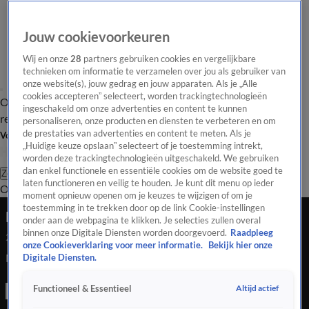
Jouw cookievoorkeuren
Wij en onze
28
partners gebruiken cookies en vergelijkbare
technieken om informatie te verzamelen over jou als gebruiker van
onze website(s), jouw gedrag en jouw apparaten. Als je „Alle
cookies accepteren” selecteert, worden trackingtechnologieën
Overzicht
Tip de
Laatste nieuws
Regionieuws
Het beste van Hart
ingeschakeld om onze advertenties en content te kunnen
redactie
personaliseren, onze producten en diensten te verbeteren en om
de prestaties van advertenties en content te meten. Als je
Volg Hart van Nederland
„Huidige keuze opslaan” selecteert of je toestemming intrekt,
worden deze trackingtechnologieën uitgeschakeld. We gebruiken
dan enkel functionele en essentiële cookies om de website goed te
Zoeken
laten functioneren en veilig te houden. Je kunt dit menu op ieder
Overzicht
Regio
Uitzendingen
Weer
Tip de redactie
Panel
Video's
moment opnieuw openen om je keuzes te wijzigen of om je
toestemming in te trekken door op de link Cookie-instellingen
N79 dicht na dodelijk ongeluk motorrijder
onder aan de webpagina te klikken. Je selecties zullen overal
binnen onze Digitale Diensten worden doorgevoerd.
Raadpleeg
24 juli 2020, 17:07
onze Cookieverklaring voor meer informatie.
Bekijk hier onze
N79 dicht na dodelijk ongeluk motorrijder
Digitale Diensten.
Altijd actief
Functioneel & Essentieel