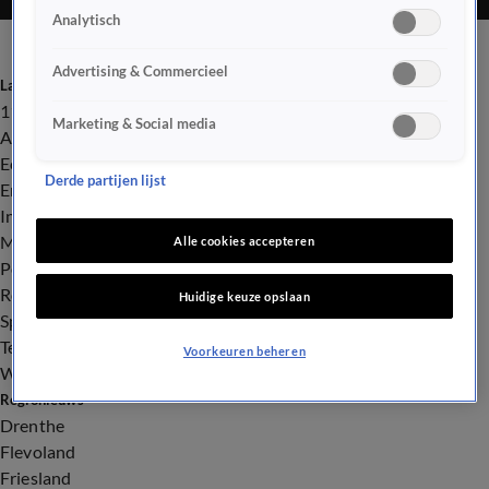
Analytisch
Advertising & Commercieel
Laatste nieuws
112
Marketing & Social media
Advies & Tips
Economie
Derde partijen lijst
Entertainment
Infrastructuur
Milieu en Gezondheid
Alle cookies accepteren
Politiek
Royalty
Huidige keuze opslaan
Sport
Tech
Voorkeuren beheren
Weer
Regionieuws
Drenthe
Flevoland
Friesland