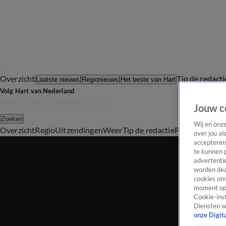
Overzicht
Tip de redacti
Laatste nieuws
Regionieuws
Het beste van Hart
Volg Hart van Nederland
Jouw c
Zoeken
Wij en onz
Overzicht
Regio
Uitzendingen
Weer
Tip de redactie
Panel
Video's
over jou al
accepteren
te kunnen 
advertentie
worden dez
cookies om 
moment opn
Cookie-inst
Diensten w
onze Digit