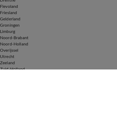
Flevoland
Friesland
Gelderland
Groningen
Limburg
Noord-Brabant
Noord-Holland
Overijssel
Utrecht
Zeeland
Zuid-Holland
Voorwaarden
Over ons
Privacyverklaring
Gebruiksvoorwaarden
Cookieverklaring
Digitale diensten
Cookie instellingen