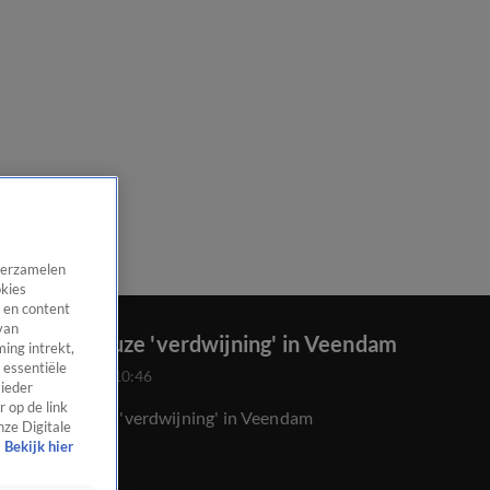
 verzamelen
okies
 en content
van
Mysterieuze 'verdwijning' in Veendam
ing intrekt,
 essentiële
28 dec 2020, 10:46
 ieder
 op de link
Mysterieuze 'verdwijning' in Veendam
nze Digitale
Bekijk hier