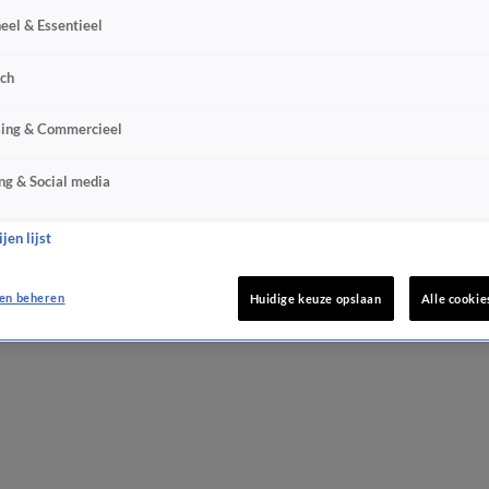
eel & Essentieel
sch
sing & Commercieel
ng & Social media
jen lijst
en beheren
Huidige keuze opslaan
Alle cookie