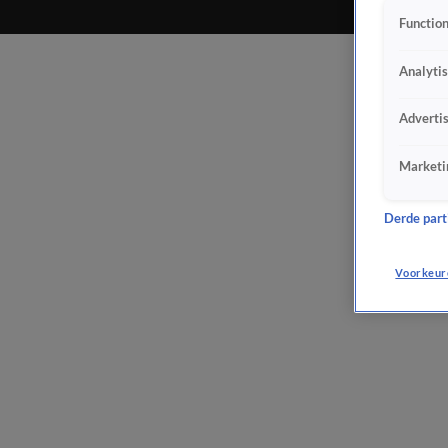
Function
Analyti
Adverti
Marketi
Derde parti
Voorkeur