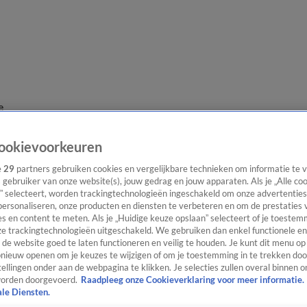
e
ookievoorkeuren
e
29
partners gebruiken cookies en vergelijkbare technieken om informatie te
s gebruiker van onze website(s), jouw gedrag en jouw apparaten. Als je „Alle co
” selecteert, worden trackingtechnologieën ingeschakeld om onze advertenties
personaliseren, onze producten en diensten te verbeteren en om de prestaties 
s en content te meten. Als je „Huidige keuze opslaan” selecteert of je toestemm
e trackingtechnologieën uitgeschakeld. We gebruiken dan enkel functionele en
de website goed te laten functioneren en veilig te houden. Je kunt dit menu op
ieuw openen om je keuzes te wijzigen of om je toestemming in te trekken door
ellingen onder aan de webpagina te klikken. Je selecties zullen overal binnen o
orden doorgevoerd.
Raadpleeg onze Cookieverklaring voor meer informatie.
ale Diensten.