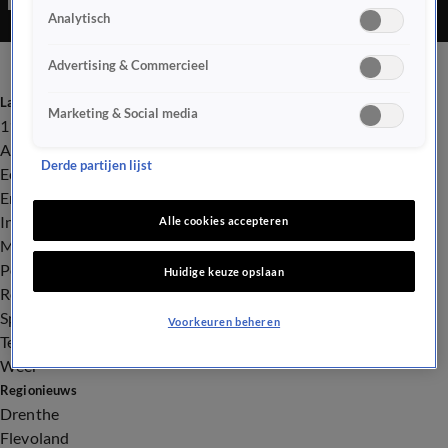
Analytisch
Advertising & Commercieel
Laatste nieuws
Marketing & Social media
112
Advies & Tips
Derde partijen lijst
Economie
Entertainment
Infrastructuur
Alle cookies accepteren
Milieu en Gezondheid
Politiek
Huidige keuze opslaan
Royalty
Sport
Voorkeuren beheren
Tech
Weer
Regionieuws
Drenthe
Flevoland