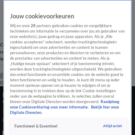
Jouw cookievoorkeuren
Wij en onze
28
partners gebruiken cookies en vergelijkbare
technieken om informatie te verzamelen over jou als gebruiker van
onze website(s), jouw gedrag en jouw apparaten. Als je „Alle
cookies accepteren” selecteert, worden trackingtechnologieën
Overzicht
Tip de
Laatste nieuws
Regionieuws
Het beste van Hart
ingeschakeld om onze advertenties en content te kunnen
redactie
personaliseren, onze producten en diensten te verbeteren en om
de prestaties van advertenties en content te meten. Als je
Volg Hart van Nederland
„Huidige keuze opslaan” selecteert of je toestemming intrekt,
worden deze trackingtechnologieën uitgeschakeld. We gebruiken
dan enkel functionele en essentiële cookies om de website goed te
Zoeken
laten functioneren en veilig te houden. Je kunt dit menu op ieder
Overzicht
Regio
Uitzendingen
Weer
Tip de redactie
Panel
Video's
moment opnieuw openen om je keuzes te wijzigen of om je
toestemming in te trekken door op de link Cookie-instellingen
Monumentale woonboerderij Milheeze in
onder aan de webpagina te klikken. Je selecties zullen overal
vlammen opgegaan
binnen onze Digitale Diensten worden doorgevoerd.
Raadpleeg
onze Cookieverklaring voor meer informatie.
Bekijk hier onze
25 juli 2020, 06:35
Digitale Diensten.
Monumentale woonboerderij Milheeze in vlammen opgegaan
Altijd actief
Functioneel & Essentieel