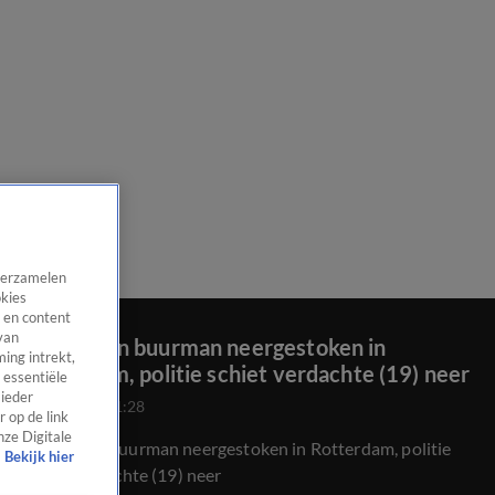
 verzamelen
okies
 en content
van
Moeder en buurman neergestoken in
ing intrekt,
Rotterdam, politie schiet verdachte (19) neer
 essentiële
 ieder
6 dec 2022, 11:28
 op de link
nze Digitale
Moeder en buurman neergestoken in Rotterdam, politie
Bekijk hier
schiet verdachte (19) neer