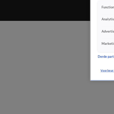
Function
Analyti
Adverti
Marketi
Derde parti
Voorkeur