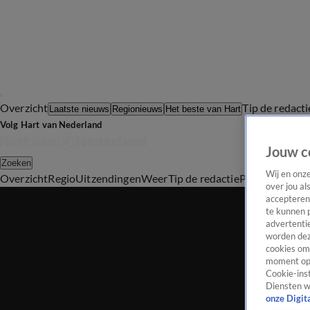
Overzicht
Tip de redacti
Laatste nieuws
Regionieuws
Het beste van Hart
Volg Hart van Nederland
Jouw c
Zoeken
Wij en onz
Overzicht
Regio
Uitzendingen
Weer
Tip de redactie
Panel
Video's
over jou al
accepteren
te kunnen 
advertentie
worden dez
cookies om 
moment opn
Cookie-inst
Diensten w
onze Digit