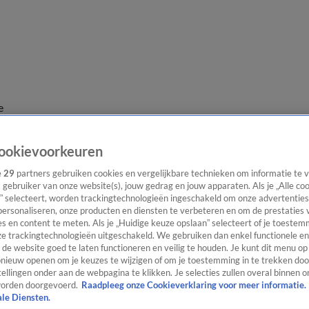
e
ookievoorkeuren
e
29
partners gebruiken cookies en vergelijkbare technieken om informatie te
s gebruiker van onze website(s), jouw gedrag en jouw apparaten. Als je „Alle co
” selecteert, worden trackingtechnologieën ingeschakeld om onze advertenties
personaliseren, onze producten en diensten te verbeteren en om de prestaties 
s en content te meten. Als je „Huidige keuze opslaan” selecteert of je toestemm
e trackingtechnologieën uitgeschakeld. We gebruiken dan enkel functionele en
de website goed te laten functioneren en veilig te houden. Je kunt dit menu op
ieuw openen om je keuzes te wijzigen of om je toestemming in te trekken door
ellingen onder aan de webpagina te klikken. Je selecties zullen overal binnen o
orden doorgevoerd.
Raadpleeg onze Cookieverklaring voor meer informatie.
ale Diensten.