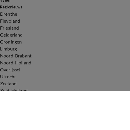
Regionieuws
Drenthe
Flevoland
Friesland
Gelderland
Groningen
Limburg
Noord-Brabant
Noord-Holland
Overijssel
Utrecht
Zeeland
Zuid-Holland
Voorwaarden
Over ons
Privacyverklaring
Gebruiksvoorwaarden
Cookieverklaring