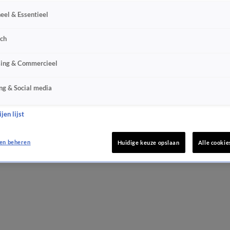
eel & Essentieel
sch
sing & Commercieel
ng & Social media
jen lijst
en beheren
Huidige keuze opslaan
Alle cookie