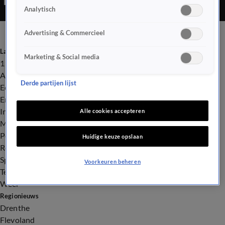
Analytisch
Advertising & Commercieel
Laatste nieuws
Marketing & Social media
112
Advies & Tips
Derde partijen lijst
Economie
Entertainment
Infrastructuur
Alle cookies accepteren
Milieu en Gezondheid
Politiek
Huidige keuze opslaan
Royalty
Sport
Voorkeuren beheren
Tech
Weer
Regionieuws
Drenthe
Flevoland