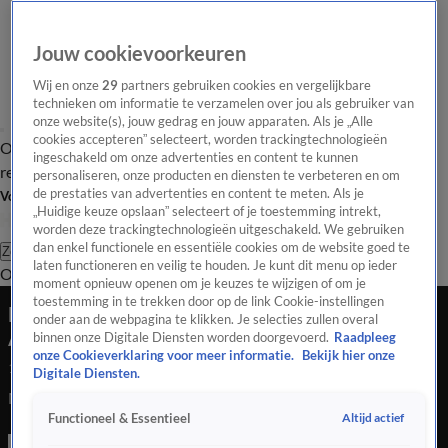
Jouw cookievoorkeuren
Wij en onze
29
partners gebruiken cookies en vergelijkbare
technieken om informatie te verzamelen over jou als gebruiker van
onze website(s), jouw gedrag en jouw apparaten. Als je „Alle
cookies accepteren” selecteert, worden trackingtechnologieën
Overzicht
Tip de
Laatste nieuws
Regionieuws
Het beste van Hart
ingeschakeld om onze advertenties en content te kunnen
redactie
personaliseren, onze producten en diensten te verbeteren en om
de prestaties van advertenties en content te meten. Als je
Volg Hart van Nederland
„Huidige keuze opslaan” selecteert of je toestemming intrekt,
worden deze trackingtechnologieën uitgeschakeld. We gebruiken
dan enkel functionele en essentiële cookies om de website goed te
Zoeken
laten functioneren en veilig te houden. Je kunt dit menu op ieder
Overzicht
Regio
Uitzendingen
Weer
Tip de redactie
Panel
Video's
moment opnieuw openen om je keuzes te wijzigen of om je
toestemming in te trekken door op de link Cookie-instellingen
Massale vechtpartij bij winkelcentrum
onder aan de webpagina te klikken. Je selecties zullen overal
Apeldoorn
binnen onze Digitale Diensten worden doorgevoerd.
Raadpleeg
onze Cookieverklaring voor meer informatie.
Bekijk hier onze
18 sep 2021, 09:26
Digitale Diensten.
Massale vechtpartij bij winkelcentrum Apeldoorn
Altijd actief
Functioneel & Essentieel