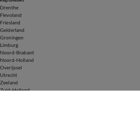
Regionieuws
Drenthe
Flevoland
Friesland
Gelderland
Groningen
Limburg
Noord-Brabant
Noord-Holland
Overijssel
Utrecht
Zeeland
Zuid-Holland
Voorwaarden
Over ons
Privacyverklaring
Gebruiksvoorwaarden
Cookieverklaring
Digitale diensten