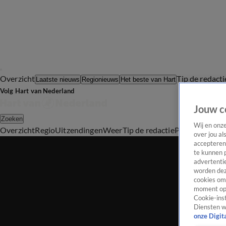
Overzicht
Tip de redacti
Laatste nieuws
Regionieuws
Het beste van Hart
Volg Hart van Nederland
Jouw c
Zoeken
Wij en onz
Overzicht
Regio
Uitzendingen
Weer
Tip de redactie
Panel
Video's
over jou al
accepteren
te kunnen 
advertentie
worden dez
cookies om 
moment opn
Cookie-inst
Diensten w
onze Digit