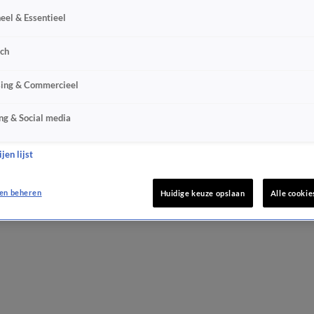
eel & Essentieel
sch
sing & Commercieel
ng & Social media
jen lijst
en beheren
Huidige keuze opslaan
Alle cookie