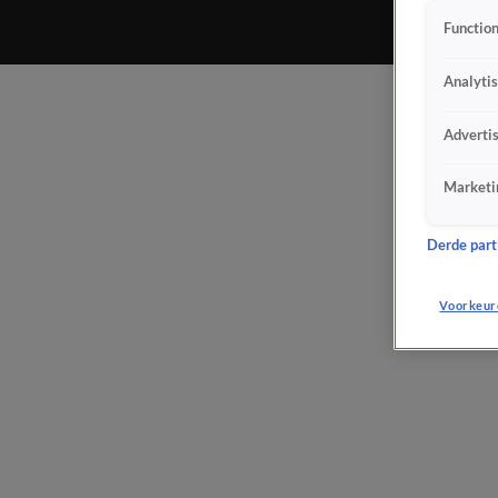
Function
Analyti
Adverti
Marketi
Derde parti
Voorkeur