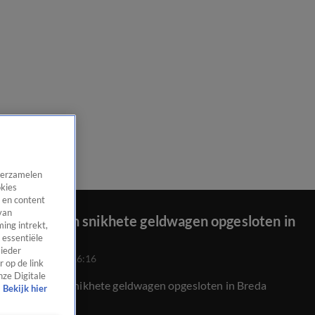
 verzamelen
okies
 en content
van
Mannen in snikhete geldwagen opgesloten in
ing intrekt,
Breda
 essentiële
 ieder
24 juli 2020, 16:16
 op de link
nze Digitale
Mannen in snikhete geldwagen opgesloten in Breda
Bekijk hier