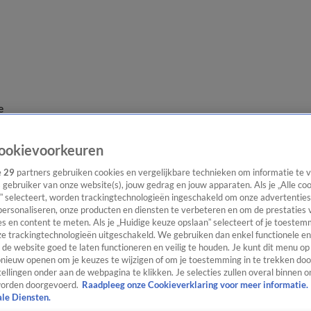
e
ookievoorkeuren
e
29
partners gebruiken cookies en vergelijkbare technieken om informatie te
s gebruiker van onze website(s), jouw gedrag en jouw apparaten. Als je „Alle co
” selecteert, worden trackingtechnologieën ingeschakeld om onze advertenties
personaliseren, onze producten en diensten te verbeteren en om de prestaties 
s en content te meten. Als je „Huidige keuze opslaan” selecteert of je toestemm
e trackingtechnologieën uitgeschakeld. We gebruiken dan enkel functionele en
de website goed te laten functioneren en veilig te houden. Je kunt dit menu op
ieuw openen om je keuzes te wijzigen of om je toestemming in te trekken door
ellingen onder aan de webpagina te klikken. Je selecties zullen overal binnen o
orden doorgevoerd.
Raadpleeg onze Cookieverklaring voor meer informatie.
ale Diensten.