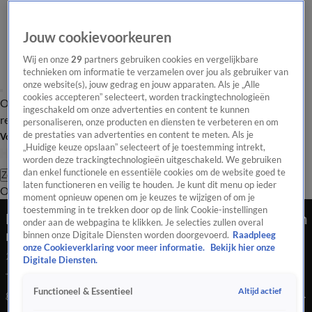
Jouw cookievoorkeuren
Wij en onze
29
partners gebruiken cookies en vergelijkbare
technieken om informatie te verzamelen over jou als gebruiker van
onze website(s), jouw gedrag en jouw apparaten. Als je „Alle
cookies accepteren” selecteert, worden trackingtechnologieën
Overzicht
Tip de
Laatste nieuws
Regionieuws
Het beste van Hart
ingeschakeld om onze advertenties en content te kunnen
redactie
personaliseren, onze producten en diensten te verbeteren en om
de prestaties van advertenties en content te meten. Als je
Volg Hart van Nederland
„Huidige keuze opslaan” selecteert of je toestemming intrekt,
worden deze trackingtechnologieën uitgeschakeld. We gebruiken
dan enkel functionele en essentiële cookies om de website goed te
Zoeken
laten functioneren en veilig te houden. Je kunt dit menu op ieder
Overzicht
Regio
Uitzendingen
Weer
Tip de redactie
Panel
Video's
moment opnieuw openen om je keuzes te wijzigen of om je
toestemming in te trekken door op de link Cookie-instellingen
Mannen in ondergoed blussen brand bij buurman
onder aan de webpagina te klikken. Je selecties zullen overal
met tuinslang
binnen onze Digitale Diensten worden doorgevoerd.
Raadpleeg
onze Cookieverklaring voor meer informatie.
Bekijk hier onze
24 juli 2020, 17:56
Digitale Diensten.
Twee mannen hebben zaterdagnacht in hun ondergoed
Altijd actief
Functioneel & Essentieel
geholpen bij het blussen van een brand bij een woning aan de
De Huysstee in Westervoort.