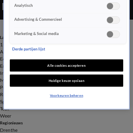
Analytisch
Advertising & Commercieel
Marketing & Social media
Laatste nieuws
112
Derde partijen lijst
Advies & Tips
Economie
Entertainment
Alle cookies accepteren
Infrastructuur
Milieu en Gezondheid
Huidige keuze opslaan
Politiek
Royalty
Voorkeuren beheren
Sport
Tech
Weer
Regionieuws
Drenthe