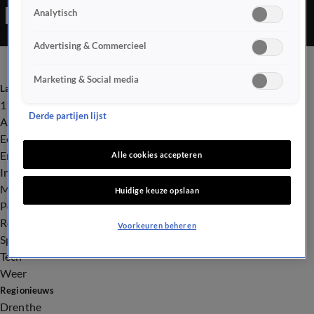
Analytisch
Advertising & Commercieel
Marketing & Social media
Laatste nieuws
112
Derde partijen lijst
Advies & Tips
Economie
Entertainment
Alle cookies accepteren
Infrastructuur
Milieu en Gezondheid
Huidige keuze opslaan
Politiek
Royalty
Voorkeuren beheren
Sport
Tech
Weer
Regionieuws
Drenthe