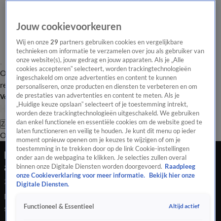
Jouw cookievoorkeuren
Wij en onze
29
partners gebruiken cookies en vergelijkbare
technieken om informatie te verzamelen over jou als gebruiker van
onze website(s), jouw gedrag en jouw apparaten. Als je „Alle
cookies accepteren” selecteert, worden trackingtechnologieën
Overzicht
Tip de
Laatste nieuws
Regionieuws
Het beste van Hart
ingeschakeld om onze advertenties en content te kunnen
redactie
personaliseren, onze producten en diensten te verbeteren en om
de prestaties van advertenties en content te meten. Als je
Volg Hart van Nederland
„Huidige keuze opslaan” selecteert of je toestemming intrekt,
worden deze trackingtechnologieën uitgeschakeld. We gebruiken
dan enkel functionele en essentiële cookies om de website goed te
Zoeken
laten functioneren en veilig te houden. Je kunt dit menu op ieder
Overzicht
Regio
Uitzendingen
Weer
Tip de redactie
Panel
Video's
moment opnieuw openen om je keuzes te wijzigen of om je
toestemming in te trekken door op de link Cookie-instellingen
Man verwondt vrouw en zoon met mes, twee
onder aan de webpagina te klikken. Je selecties zullen overal
andere kinderen springen uit het raam
binnen onze Digitale Diensten worden doorgevoerd.
Raadpleeg
onze Cookieverklaring voor meer informatie.
Bekijk hier onze
29 okt 2021, 12:12
Digitale Diensten.
Man verwondt vrouw en zoon met mes, twee andere kinderen
Altijd actief
Functioneel & Essentieel
springen uit het raam