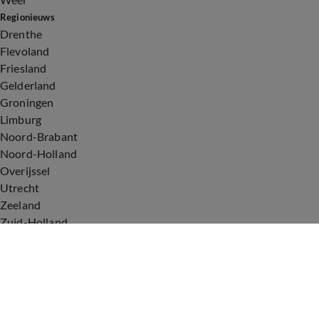
Regionieuws
Drenthe
Flevoland
Friesland
Gelderland
Groningen
Limburg
Noord-Brabant
Noord-Holland
Overijssel
Utrecht
Zeeland
Zuid-Holland
Voorwaarden
Over ons
Privacyverklaring
Gebruiksvoorwaarden
Cookieverklaring