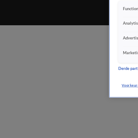
Function
Analyti
Adverti
Marketi
Derde parti
Voorkeur