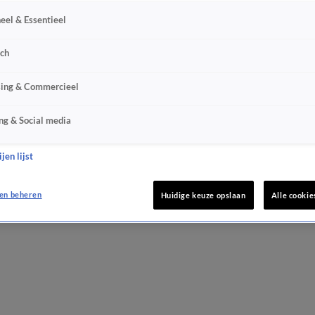
eel & Essentieel
sch
sing & Commercieel
ng & Social media
jen lijst
en beheren
Huidige keuze opslaan
Alle cookie