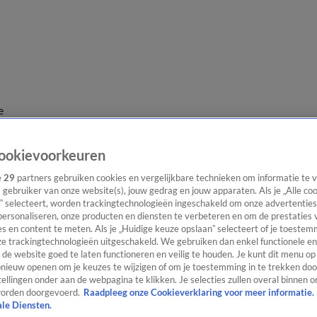
e
ookievoorkeuren
e
29
partners gebruiken cookies en vergelijkbare technieken om informatie te
s gebruiker van onze website(s), jouw gedrag en jouw apparaten. Als je „Alle co
” selecteert, worden trackingtechnologieën ingeschakeld om onze advertenties
personaliseren, onze producten en diensten te verbeteren en om de prestaties 
s en content te meten. Als je „Huidige keuze opslaan” selecteert of je toestemm
e trackingtechnologieën uitgeschakeld. We gebruiken dan enkel functionele en
de website goed te laten functioneren en veilig te houden. Je kunt dit menu op
ieuw openen om je keuzes te wijzigen of om je toestemming in te trekken door
ellingen onder aan de webpagina te klikken. Je selecties zullen overal binnen o
orden doorgevoerd.
Raadpleeg onze Cookieverklaring voor meer informatie.
ale Diensten.