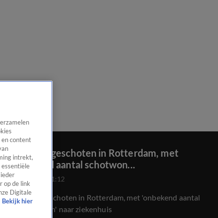
 verzamelen
okies
 en content
van
Man neergeschoten in Rotterdam, met
ing intrekt,
'onbekend aantal schotwon...
 essentiële
 ieder
4 juni 2021, 11:12
 op de link
nze Digitale
Man neergeschoten in Rotterdam, met 'onbekend aantal
Bekijk hier
schotwonden' naar ziekenhuis