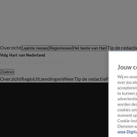
Overzicht
Tip de redacti
Laatste nieuws
Regionieuws
Het beste van Hart
Volg Hart van Nederland
Jouw c
Zoeken
Wij en onz
Overzicht
Regio
Uitzendingen
Weer
Tip de redactie
Panel
Video's
over jou al
accepteren
te kunnen 
advertentie
worden dez
cookies om 
moment opn
Cookie-inst
Diensten w
onze Digit