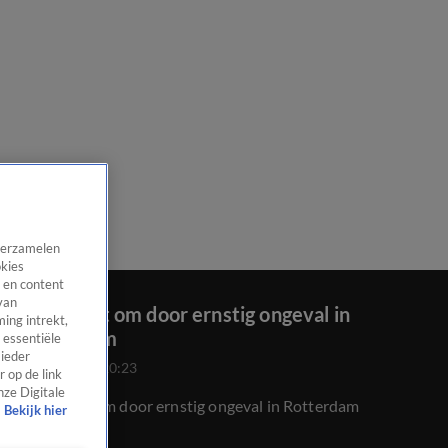
 verzamelen
okies
 en content
van
Man komt om door ernstig ongeval in
ing intrekt,
Rotterdam
 essentiële
 ieder
24 juli 2020, 20:23
 op de link
nze Digitale
Man komt om door ernstig ongeval in Rotterdam
Bekijk hier