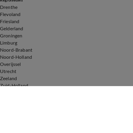
Regionieuws
Drenthe
Flevoland
Friesland
Gelderland
Groningen
Limburg
Noord-Brabant
Noord-Holland
Overijssel
Utrecht
Zeeland
Zuid-Holland
Voorwaarden
Over ons
Privacyverklaring
Gebruiksvoorwaarden
Cookieverklaring
Digitale diensten