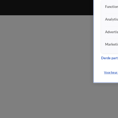
Function
Analyti
Adverti
Marketi
Derde parti
Voorkeur