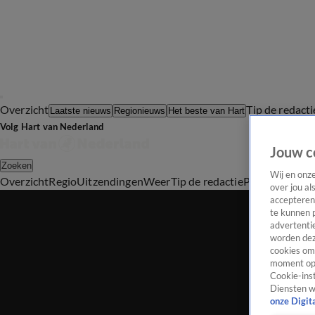
Overzicht
Tip de redacti
Laatste nieuws
Regionieuws
Het beste van Hart
Volg Hart van Nederland
Jouw c
Zoeken
Wij en onz
Overzicht
Regio
Uitzendingen
Weer
Tip de redactie
Panel
Video's
over jou al
accepteren
te kunnen 
advertentie
worden dez
cookies om 
moment opn
Cookie-inst
Diensten w
onze Digit