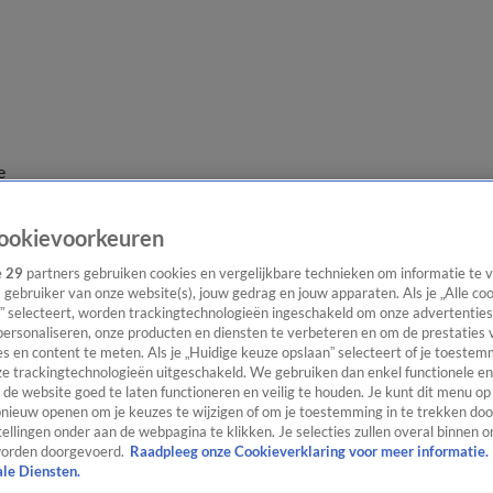
e
ookievoorkeuren
e
29
partners gebruiken cookies en vergelijkbare technieken om informatie te
s gebruiker van onze website(s), jouw gedrag en jouw apparaten. Als je „Alle co
” selecteert, worden trackingtechnologieën ingeschakeld om onze advertenties
personaliseren, onze producten en diensten te verbeteren en om de prestaties 
s en content te meten. Als je „Huidige keuze opslaan” selecteert of je toestemm
e trackingtechnologieën uitgeschakeld. We gebruiken dan enkel functionele en
de website goed te laten functioneren en veilig te houden. Je kunt dit menu op
ieuw openen om je keuzes te wijzigen of om je toestemming in te trekken door
ellingen onder aan de webpagina te klikken. Je selecties zullen overal binnen o
orden doorgevoerd.
Raadpleeg onze Cookieverklaring voor meer informatie.
ale Diensten.