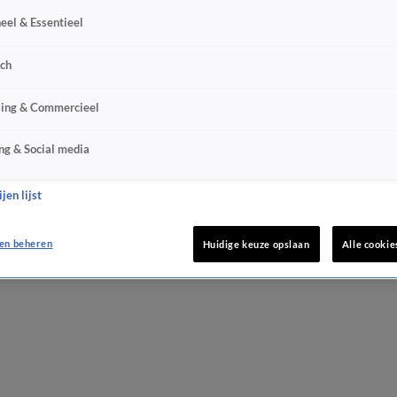
eel & Essentieel
sch
sing & Commercieel
ng & Social media
jen lijst
en beheren
Huidige keuze opslaan
Alle cookie