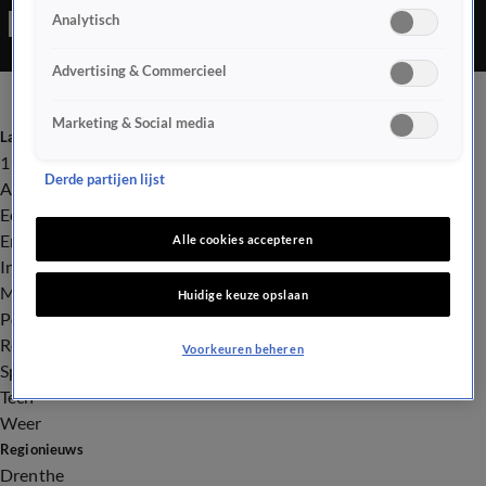
Analytisch
Advertising & Commercieel
Marketing & Social media
Laatste nieuws
112
Derde partijen lijst
Advies & Tips
Economie
Entertainment
Alle cookies accepteren
Infrastructuur
Milieu en Gezondheid
Huidige keuze opslaan
Politiek
Royalty
Voorkeuren beheren
Sport
Tech
Weer
Regionieuws
Drenthe