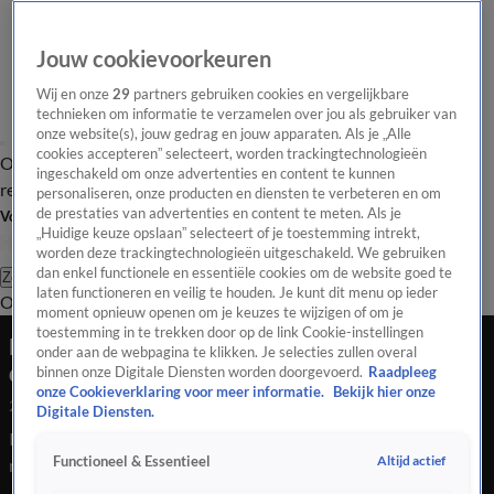
Jouw cookievoorkeuren
Wij en onze
29
partners gebruiken cookies en vergelijkbare
technieken om informatie te verzamelen over jou als gebruiker van
onze website(s), jouw gedrag en jouw apparaten. Als je „Alle
cookies accepteren” selecteert, worden trackingtechnologieën
Overzicht
Tip de
Laatste nieuws
Regionieuws
Het beste van Hart
ingeschakeld om onze advertenties en content te kunnen
redactie
personaliseren, onze producten en diensten te verbeteren en om
de prestaties van advertenties en content te meten. Als je
Volg Hart van Nederland
„Huidige keuze opslaan” selecteert of je toestemming intrekt,
worden deze trackingtechnologieën uitgeschakeld. We gebruiken
dan enkel functionele en essentiële cookies om de website goed te
Zoeken
laten functioneren en veilig te houden. Je kunt dit menu op ieder
Overzicht
Regio
Uitzendingen
Weer
Tip de redactie
Panel
Video's
moment opnieuw openen om je keuzes te wijzigen of om je
toestemming in te trekken door op de link Cookie-instellingen
Loods bandenverwerker Nederweert verwoest
onder aan de webpagina te klikken. Je selecties zullen overal
door brand
binnen onze Digitale Diensten worden doorgevoerd.
Raadpleeg
onze Cookieverklaring voor meer informatie.
Bekijk hier onze
25 juli 2020, 02:38
Digitale Diensten.
In Nederweert is een loods afgebrand bij een
Altijd actief
Functioneel & Essentieel
rubberrecyclingbedrijf.