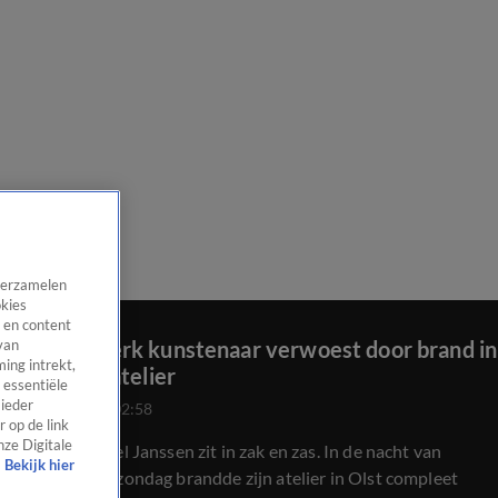
 verzamelen
okies
 en content
Levenswerk kunstenaar verwoest door brand in
van
ing intrekt,
schildersatelier
 essentiële
 ieder
25 juli 2020, 02:58
 op de link
nze Digitale
Schilder Carel Janssen zit in zak en zas. In de nacht van
Bekijk hier
zaterdag op zondag brandde zijn atelier in Olst compleet