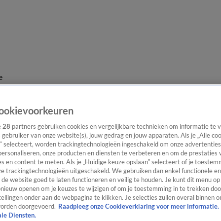
e
ookievoorkeuren
e
28
partners gebruiken cookies en vergelijkbare technieken om informatie te
s gebruiker van onze website(s), jouw gedrag en jouw apparaten. Als je „Alle co
” selecteert, worden trackingtechnologieën ingeschakeld om onze advertenties
personaliseren, onze producten en diensten te verbeteren en om de prestaties 
s en content te meten. Als je „Huidige keuze opslaan” selecteert of je toestemm
e trackingtechnologieën uitgeschakeld. We gebruiken dan enkel functionele en
de website goed te laten functioneren en veilig te houden. Je kunt dit menu op
ieuw openen om je keuzes te wijzigen of om je toestemming in te trekken door
ellingen onder aan de webpagina te klikken. Je selecties zullen overal binnen o
orden doorgevoerd.
Raadpleeg onze Cookieverklaring voor meer informatie.
ale Diensten.