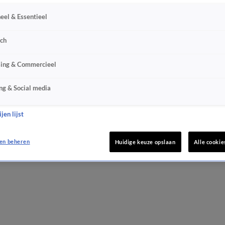
eel & Essentieel
sch
sing & Commercieel
ng & Social media
jen lijst
en beheren
Huidige keuze opslaan
Alle cookie