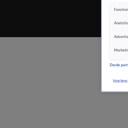
Function
Analyti
Adverti
Marketi
Derde parti
Voorkeur