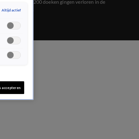
af. Meer dan 200 doeken gingen verloren in de
vlammenzee.
Altijd actief
s accepteren