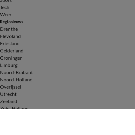
Tech
Weer
Regionieuws
Drenthe
Flevoland
Friesland
Gelderland
Groningen
Limburg
Noord-Brabant
Noord-Holland
Overijssel
Utrecht
Zeeland
Zuid-Holland
Voorwaarden
Over ons
Privacyverklaring