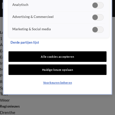
Analytisch
Advertising & Commercieel
Marketing & Social media
Laatste nieuws
112
Derde partijen lijst
Advies & Tips
Economie
Entertainment
Alle cookies accepteren
Infrastructuur
Milieu en Gezondheid
Huidige keuze opslaan
Politiek
Royalty
Voorkeuren beheren
Sport
Tech
Weer
Regionieuws
Drenthe