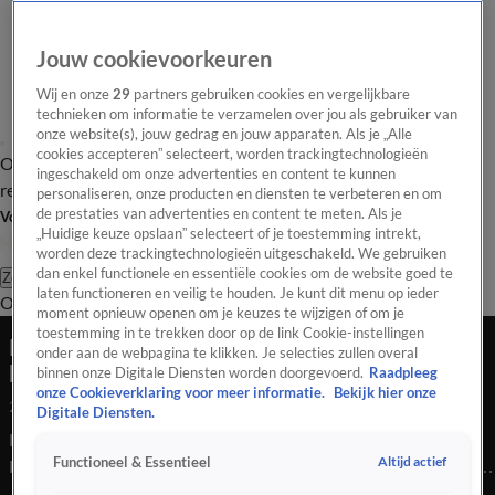
Jouw cookievoorkeuren
Wij en onze
29
partners gebruiken cookies en vergelijkbare
technieken om informatie te verzamelen over jou als gebruiker van
onze website(s), jouw gedrag en jouw apparaten. Als je „Alle
cookies accepteren” selecteert, worden trackingtechnologieën
Overzicht
Tip de
Laatste nieuws
Regionieuws
Het beste van Hart
ingeschakeld om onze advertenties en content te kunnen
redactie
personaliseren, onze producten en diensten te verbeteren en om
de prestaties van advertenties en content te meten. Als je
Volg Hart van Nederland
„Huidige keuze opslaan” selecteert of je toestemming intrekt,
worden deze trackingtechnologieën uitgeschakeld. We gebruiken
dan enkel functionele en essentiële cookies om de website goed te
Zoeken
laten functioneren en veilig te houden. Je kunt dit menu op ieder
Overzicht
Regio
Uitzendingen
Weer
Tip de redactie
Panel
Video's
moment opnieuw openen om je keuzes te wijzigen of om je
toestemming in te trekken door op de link Cookie-instellingen
Krakers 'We Are Here' bezig met vertrek uit
onder aan de webpagina te klikken. Je selecties zullen overal
kraakpanden Amsterdam-Oost
binnen onze Digitale Diensten worden doorgevoerd.
Raadpleeg
onze Cookieverklaring voor meer informatie.
Bekijk hier onze
24 juli 2020, 15:07
Digitale Diensten.
De ongedocumenteerde vluchtelingen van actiegroep We Are
Altijd actief
Functioneel & Essentieel
Here zijn druk bezig om hun spullen uit de gekraakte panden te
halen. Dat laat een betrokkene weten.