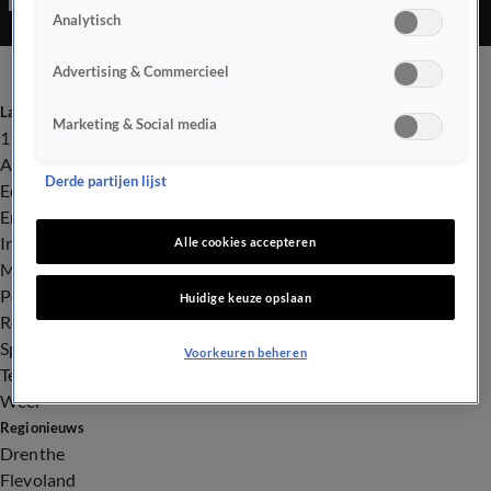
Analytisch
Advertising & Commercieel
Laatste nieuws
Marketing & Social media
112
Advies & Tips
Derde partijen lijst
Economie
Entertainment
Infrastructuur
Alle cookies accepteren
Milieu en Gezondheid
Politiek
Huidige keuze opslaan
Royalty
Sport
Voorkeuren beheren
Tech
Weer
Regionieuws
Drenthe
Flevoland