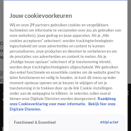
Jouw cookievoorkeuren
Wij en onze
29
partners gebruiken cookies en vergelijkbare
technieken om informatie te verzamelen over jou als gebruiker van
onze website(s), jouw gedrag en jouw apparaten. Als je „Alle
cookies accepteren” selecteert, worden trackingtechnologieën
Overzicht
Tip de
Laatste nieuws
Regionieuws
Het beste van Hart
ingeschakeld om onze advertenties en content te kunnen
redactie
personaliseren, onze producten en diensten te verbeteren en om
de prestaties van advertenties en content te meten. Als je
Volg Hart van Nederland
„Huidige keuze opslaan” selecteert of je toestemming intrekt,
worden deze trackingtechnologieën uitgeschakeld. We gebruiken
dan enkel functionele en essentiële cookies om de website goed te
Zoeken
laten functioneren en veilig te houden. Je kunt dit menu op ieder
Overzicht
Regio
Uitzendingen
Weer
Tip de redactie
Panel
Video's
moment opnieuw openen om je keuzes te wijzigen of om je
toestemming in te trekken door op de link Cookie-instellingen
Jongen (16) op Urk omgekomen door 'noodlottig
onder aan de webpagina te klikken. Je selecties zullen overal
ongeval'
binnen onze Digitale Diensten worden doorgevoerd.
Raadpleeg
onze Cookieverklaring voor meer informatie.
Bekijk hier onze
9 dec 2022, 13:05
Digitale Diensten.
Jongen (16) op Urk omgekomen door 'noodlottig ongeval'
Altijd actief
Functioneel & Essentieel