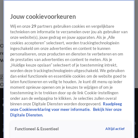
Jouw cookievoorkeuren
Wij en onze
29
partners gebruiken cookies en vergelijkbare
technieken om informatie te verzamelen over jou als gebruiker van
onze website(s), jouw gedrag en jouw apparaten. Als je „Alle
cookies accepteren” selecteert, worden trackingtechnologieën
Overzicht
Tip de
Laatste nieuws
Regionieuws
Het beste van Hart
ingeschakeld om onze advertenties en content te kunnen
redactie
personaliseren, onze producten en diensten te verbeteren en om
de prestaties van advertenties en content te meten. Als je
Volg Hart van Nederland
„Huidige keuze opslaan” selecteert of je toestemming intrekt,
worden deze trackingtechnologieën uitgeschakeld. We gebruiken
dan enkel functionele en essentiële cookies om de website goed te
Zoeken
laten functioneren en veilig te houden. Je kunt dit menu op ieder
Overzicht
Regio
Uitzendingen
Weer
Tip de redactie
Panel
Video's
moment opnieuw openen om je keuzes te wijzigen of om je
toestemming in te trekken door op de link Cookie-instellingen
Jongen (15) op fatbike zwaargewond door
onder aan de webpagina te klikken. Je selecties zullen overal
ongeluk met lijnbus in Breda
binnen onze Digitale Diensten worden doorgevoerd.
Raadpleeg
onze Cookieverklaring voor meer informatie.
Bekijk hier onze
4 mrt 2024, 18:33
Digitale Diensten.
Jongen (15) op fatbike zwaargewond door ongeluk met lijnbus
Altijd actief
Functioneel & Essentieel
in Breda.