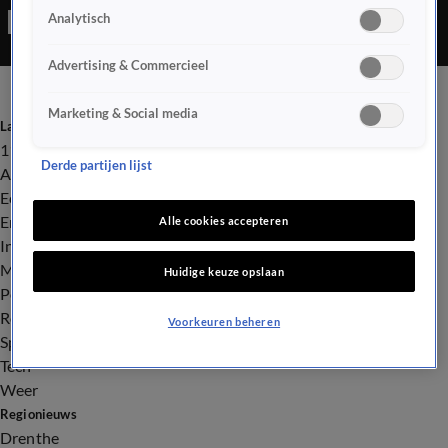
Analytisch
Advertising & Commercieel
Marketing & Social media
Laatste nieuws
112
Derde partijen lijst
Advies & Tips
Economie
Entertainment
Alle cookies accepteren
Infrastructuur
Milieu en Gezondheid
Huidige keuze opslaan
Politiek
Royalty
Voorkeuren beheren
Sport
Tech
Weer
Regionieuws
Drenthe