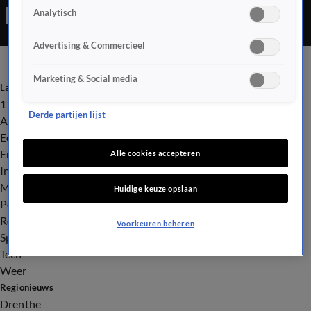
Analytisch
Advertising & Commercieel
Marketing & Social media
Laatste nieuws
112
Derde partijen lijst
Advies & Tips
Economie
Entertainment
Alle cookies accepteren
Infrastructuur
Milieu en Gezondheid
Huidige keuze opslaan
Politiek
Royalty
Voorkeuren beheren
Sport
Tech
Weer
Regionieuws
Drenthe