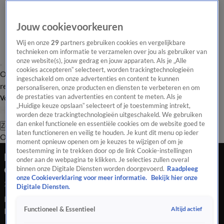
Jouw cookievoorkeuren
Wij en onze
29
partners gebruiken cookies en vergelijkbare
technieken om informatie te verzamelen over jou als gebruiker van
onze website(s), jouw gedrag en jouw apparaten. Als je „Alle
cookies accepteren” selecteert, worden trackingtechnologieën
Overzicht
Tip de
Laatste nieuws
Regionieuws
Het beste van Hart
ingeschakeld om onze advertenties en content te kunnen
redactie
personaliseren, onze producten en diensten te verbeteren en om
de prestaties van advertenties en content te meten. Als je
Volg Hart van Nederland
„Huidige keuze opslaan” selecteert of je toestemming intrekt,
worden deze trackingtechnologieën uitgeschakeld. We gebruiken
dan enkel functionele en essentiële cookies om de website goed te
Zoeken
laten functioneren en veilig te houden. Je kunt dit menu op ieder
Overzicht
Regio
Uitzendingen
Weer
Tip de redactie
Panel
Video's
moment opnieuw openen om je keuzes te wijzigen of om je
toestemming in te trekken door op de link Cookie-instellingen
Hele buurt wakker en veel schade na harde
onder aan de webpagina te klikken. Je selecties zullen overal
explosie in Den Haa...
binnen onze Digitale Diensten worden doorgevoerd.
Raadpleeg
onze Cookieverklaring voor meer informatie.
Bekijk hier onze
28 juni 2021, 08:48
Digitale Diensten.
Hele buurt wakker en veel schade na harde explosie in Den
Altijd actief
Functioneel & Essentieel
Haag