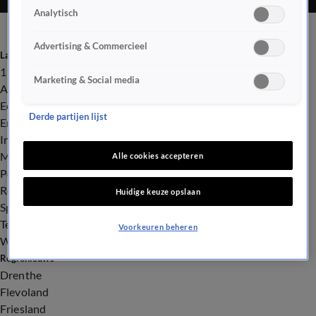
Analytisch
Advertising & Commercieel
Laatste nieuws
112
Marketing & Social media
Advies & Tips
Economie
Derde partijen lijst
Entertainment
Infrastructuur
Milieu en Gezondheid
Alle cookies accepteren
Politiek
Royalty
Huidige keuze opslaan
Sport
Tech
Voorkeuren beheren
Weer
Regionieuws
Drenthe
Flevoland
Friesland