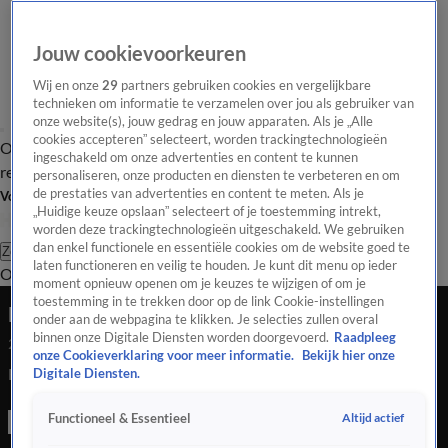
Jouw cookievoorkeuren
Wij en onze
29
partners gebruiken cookies en vergelijkbare
technieken om informatie te verzamelen over jou als gebruiker van
onze website(s), jouw gedrag en jouw apparaten. Als je „Alle
cookies accepteren” selecteert, worden trackingtechnologieën
Overzicht
Tip de
Laatste nieuws
Regionieuws
Het beste van Hart
ingeschakeld om onze advertenties en content te kunnen
redactie
personaliseren, onze producten en diensten te verbeteren en om
de prestaties van advertenties en content te meten. Als je
Volg Hart van Nederland
„Huidige keuze opslaan” selecteert of je toestemming intrekt,
worden deze trackingtechnologieën uitgeschakeld. We gebruiken
dan enkel functionele en essentiële cookies om de website goed te
Zoeken
laten functioneren en veilig te houden. Je kunt dit menu op ieder
Overzicht
Regio
Uitzendingen
Weer
Tip de redactie
Panel
Video's
moment opnieuw openen om je keuzes te wijzigen of om je
toestemming in te trekken door op de link Cookie-instellingen
Handgranaat gevonden voor bedrijf in Breda
onder aan de webpagina te klikken. Je selecties zullen overal
binnen onze Digitale Diensten worden doorgevoerd.
Raadpleeg
23 mei 2021, 09:38
onze Cookieverklaring voor meer informatie.
Bekijk hier onze
Handgranaat gevonden voor bedrijf in Breda
Digitale Diensten.
Altijd actief
Functioneel & Essentieel