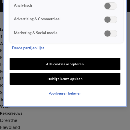
Analytisch
Advertising & Commercieel
Laatste nieuws
Marketing & Social media
112
Advies & Tips
Derde partijen lijst
Economie
Entertainment
Infrastructuur
Alle cookies accepteren
Milieu en Gezondheid
Politiek
Huidige keuze opslaan
Royalty
Sport
Voorkeuren beheren
Tech
Weer
Regionieuws
Drenthe
Flevoland