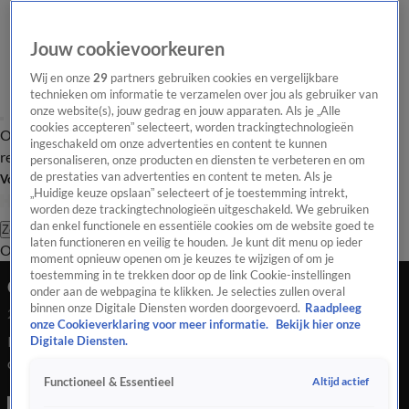
Jouw cookievoorkeuren
Wij en onze
29
partners gebruiken cookies en vergelijkbare
technieken om informatie te verzamelen over jou als gebruiker van
onze website(s), jouw gedrag en jouw apparaten. Als je „Alle
cookies accepteren” selecteert, worden trackingtechnologieën
Overzicht
Tip de
Laatste nieuws
Regionieuws
Het beste van Hart
ingeschakeld om onze advertenties en content te kunnen
redactie
personaliseren, onze producten en diensten te verbeteren en om
de prestaties van advertenties en content te meten. Als je
Volg Hart van Nederland
„Huidige keuze opslaan” selecteert of je toestemming intrekt,
worden deze trackingtechnologieën uitgeschakeld. We gebruiken
dan enkel functionele en essentiële cookies om de website goed te
Zoeken
laten functioneren en veilig te houden. Je kunt dit menu op ieder
Overzicht
Regio
Uitzendingen
Weer
Tip de redactie
Panel
Video's
moment opnieuw openen om je keuzes te wijzigen of om je
toestemming in te trekken door op de link Cookie-instellingen
Grote brand verwoest zes campers in Gorredijk
onder aan de webpagina te klikken. Je selecties zullen overal
binnen onze Digitale Diensten worden doorgevoerd.
Raadpleeg
24 juli 2020, 22:02
onze Cookieverklaring voor meer informatie.
Bekijk hier onze
In het Friese Gorredijk zijn bij een grote brand in een
Digitale Diensten.
caravanbedrijf zes campers verloren gegaan. De brand
Altijd actief
Functioneel & Essentieel
werd donderdagnacht rond 02:15 uur ontdekt.