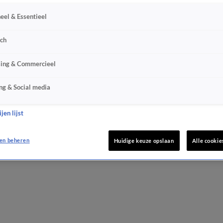
eel & Essentieel
sch
sing & Commercieel
ng & Social media
jen lijst
en beheren
Huidige keuze opslaan
Alle cookie