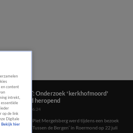
 verzamelen
okies
 en content
GEZOCHT: Onderzoek ‘kerkhofmoord’
van
ing intrekt,
Roermond heropend
 essentiële
 ieder
25 juli 2020, 06:24
 op de link
nze Digitale
De 75-jarige Piet Mergelsberg werd tijdens een bezoek
Bekijk hier
aan kerkhof ‘Tussen de Bergen’ in Roermond op 22 juli