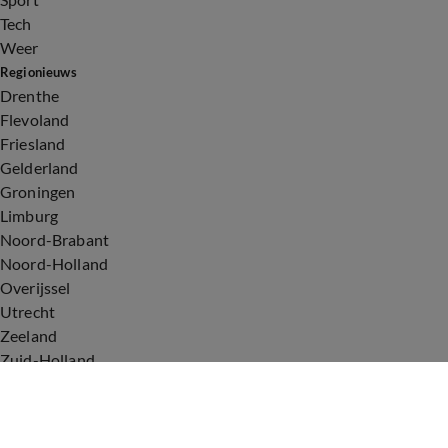
Tech
Weer
Regionieuws
Drenthe
Flevoland
Friesland
Gelderland
Groningen
Limburg
Noord-Brabant
Noord-Holland
Overijssel
Utrecht
Zeeland
Zuid-Holland
Voorwaarden
Over ons
Privacyverklaring