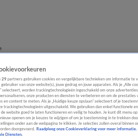
e
ookievoorkeuren
e
29
partners gebruiken cookies en vergelijkbare technieken om informatie te
s gebruiker van onze website(s), jouw gedrag en jouw apparaten. Als je „Alle co
” selecteert, worden trackingtechnologieën ingeschakeld om onze advertenties
personaliseren, onze producten en diensten te verbeteren en om de prestaties 
s en content te meten. Als je „Huidige keuze opslaan” selecteert of je toestemm
e trackingtechnologieën uitgeschakeld. We gebruiken dan enkel functionele en
de website goed te laten functioneren en veilig te houden. Je kunt dit menu op
ieuw openen om je keuzes te wijzigen of om je toestemming in te trekken door
ellingen onder aan de webpagina te klikken. Je selecties zullen overal binnen o
orden doorgevoerd.
Raadpleeg onze Cookieverklaring voor meer informatie.
ale Diensten.