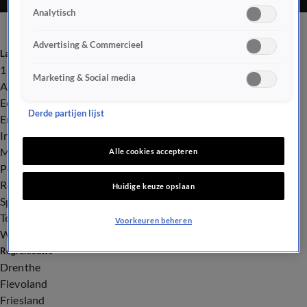
Analytisch
Advertising & Commercieel
Laatste nieuws
112
Marketing & Social media
Advies & Tips
Economie
Derde partijen lijst
Entertainment
Infrastructuur
Milieu en Gezondheid
Alle cookies accepteren
Politiek
Royalty
Huidige keuze opslaan
Sport
Tech
Voorkeuren beheren
Weer
Regionieuws
Drenthe
Flevoland
Friesland