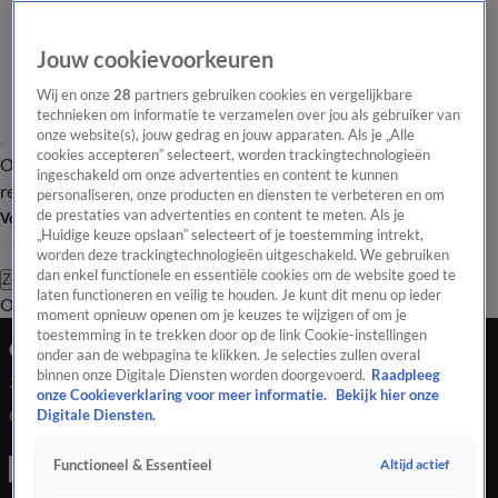
Jouw cookievoorkeuren
Wij en onze
28
partners gebruiken cookies en vergelijkbare
technieken om informatie te verzamelen over jou als gebruiker van
onze website(s), jouw gedrag en jouw apparaten. Als je „Alle
cookies accepteren” selecteert, worden trackingtechnologieën
Overzicht
Tip de
Laatste nieuws
Regionieuws
Het beste van Hart
ingeschakeld om onze advertenties en content te kunnen
redactie
personaliseren, onze producten en diensten te verbeteren en om
de prestaties van advertenties en content te meten. Als je
Volg Hart van Nederland
„Huidige keuze opslaan” selecteert of je toestemming intrekt,
worden deze trackingtechnologieën uitgeschakeld. We gebruiken
dan enkel functionele en essentiële cookies om de website goed te
Zoeken
laten functioneren en veilig te houden. Je kunt dit menu op ieder
Overzicht
Regio
Uitzendingen
Weer
Tip de redactie
Panel
Video's
moment opnieuw openen om je keuzes te wijzigen of om je
toestemming in te trekken door op de link Cookie-instellingen
Gewonde bij woningbrand Nispen
onder aan de webpagina te klikken. Je selecties zullen overal
binnen onze Digitale Diensten worden doorgevoerd.
Raadpleeg
24 juli 2020, 17:46
onze Cookieverklaring voor meer informatie.
Bekijk hier onze
Gewonde bij woningbrand Nispen
Digitale Diensten.
Altijd actief
Functioneel & Essentieel